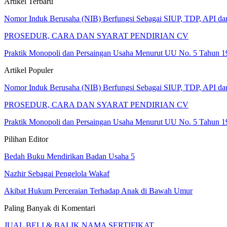
Artikel Terbaru
Nomor Induk Berusaha (NIB) Berfungsi Sebagai SIUP, TDP, API d
PROSEDUR, CARA DAN SYARAT PENDIRIAN CV
Praktik Monopoli dan Persaingan Usaha Menurut UU No. 5 Tahun 1
Artikel Populer
Nomor Induk Berusaha (NIB) Berfungsi Sebagai SIUP, TDP, API d
PROSEDUR, CARA DAN SYARAT PENDIRIAN CV
Praktik Monopoli dan Persaingan Usaha Menurut UU No. 5 Tahun 1
Pilihan Editor
Bedah Buku Mendirikan Badan Usaha 5
Nazhir Sebagai Pengelola Wakaf
Akibat Hukum Perceraian Terhadap Anak di Bawah Umur
Paling Banyak di Komentari
JUAL BELI & BALIK NAMA SERTIFIKAT