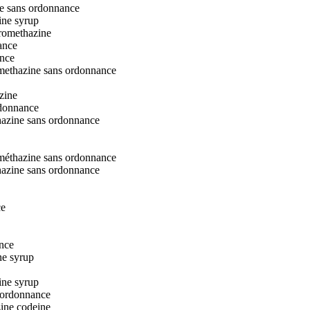
ne sans ordonnance
ine syrup
promethazine
ance
ance
omethazine sans ordonnance
zine
rdonnance
hazine sans ordonnance
ométhazine sans ordonnance
hazine sans ordonnance
ce
nce
ne syrup
ine syrup
 ordonnance
ine codeine