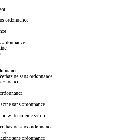
ent
ans ordonnance
nce
s ordonnance
zine
ne
rdonnance
omethazine sans ordonnance
ordonnance
 ordonnance
hazine sans ordonnance
ine with codeine syrup
omethazine sans ordonnance
ter
hazine sans ordonnance