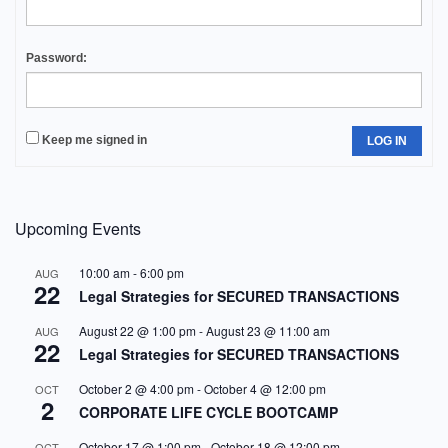
Password:
Keep me signed in
LOG IN
Upcoming Events
10:00 am
-
6:00 pm
AUG
22
Legal Strategies for SECURED TRANSACTIONS
August 22 @ 1:00 pm
-
August 23 @ 11:00 am
AUG
22
Legal Strategies for SECURED TRANSACTIONS
October 2 @ 4:00 pm
-
October 4 @ 12:00 pm
OCT
2
CORPORATE LIFE CYCLE BOOTCAMP
October 17 @ 1:00 pm
-
October 18 @ 12:00 pm
OCT