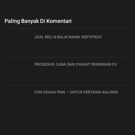
Paling Banyak Di Komentari
JUAL BELI & BALIK NAMA SERTIFIKAT
PROSEDUR, CARA DAN SYARAT PENDIRIAN CV
IZIN USAHA PMA – UNTUK PERTAMA KALINYA