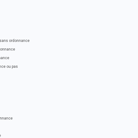
e sans ordonnance
rdonnance
nnance
nce ou pas
donnance
e