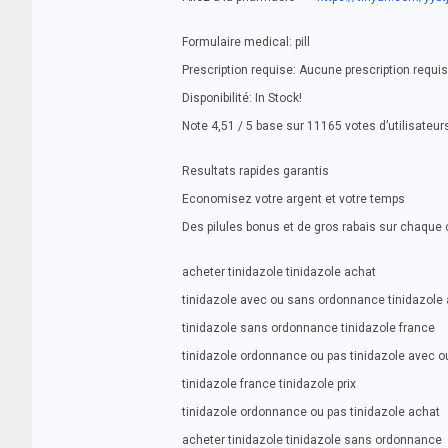
Formulaire medical: pill
Prescription requise: Aucune prescription requi
Disponibilité: In Stock!
Note 4,51 / 5 base sur 11165 votes d’utilisateur
Resultats rapides garantis
Economisez votre argent et votre temps
Des pilules bonus et de gros rabais sur chaq
acheter tinidazole tinidazole achat
tinidazole avec ou sans ordonnance tinidazole
tinidazole sans ordonnance tinidazole france
tinidazole ordonnance ou pas tinidazole avec 
tinidazole france tinidazole prix
tinidazole ordonnance ou pas tinidazole achat
acheter tinidazole tinidazole sans ordonnance