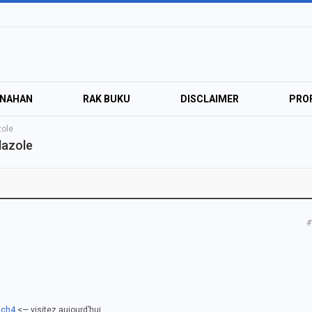
ANAHAN
RAK BUKU
DISCLAIMER
PROF
zole
dazole
#
tjch4
<— visitez aujourd’hui