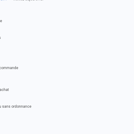
se
s
ue commande
 achat
ou sans ordonnance