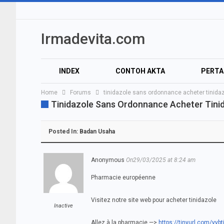
Irmadevita.com
INDEX
CONTOH AKTA
PERT
Home
Forums
tinidazole sans ordonnance acheter tinida
Tinidazole Sans Ordonnance Acheter Tini
Posted In:
Badan Usaha
Anonymous
On29/03/2025 at 8:24 am
Pharmacie européenne
Visitez notre site web pour acheter tinidazole
Inactive
Allez à la pharmacie —>
https://tinyurl.com/yyb