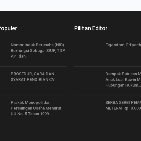
Populer
Pilihan Editor
Nomor Induk Berusaha (NIB)
Eigendom, Erfpacht
Berfungsi Sebagai SIUP, TDP,
API dan…
PROSEDUR, CARA DAN
Dampak Putusan 
SYARAT PENDIRIAN CV
Anak Luar Kawin Me
Hubungan Hukum…
Praktik Monopoli dan
SERBA SERBI PEM
Persaingan Usaha Menurut
METERAI Rp10.000
UU No. 5 Tahun 1999