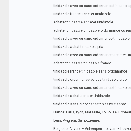
tinidazole avec ou sans ordonnance tinidazole 
tinidazole france acheter tinidazole
acheter tinidazole acheter tinidazole
acheter tinidazole tinidazole ordonnance ou pa
tinidazole avec ou sans ordonnance tinidazole
tinidazole achat tinidazole prix
tinidazole avec ou sans ordonnance acheter ti
acheter tinidazole tinidazole france
tinidazole france tinidazole sans ordonnance
tinidazole ordonnance ou pas tinidazole ordon
tinidazole avec ou sans ordonnance tinidazole 
tinidazole achat acheter tinidazole
tinidazole sans ordonnance tinidazole achat
France: Paris, Lyon, Marseille, Toulouse, Bordeau
Lens, Avignon, Saint-Etienne.
Belgique: Anvers – Antwerpen, Louvain – Leuven