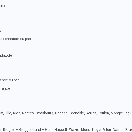
prix
s
 ordonnance ou pas
nidazole
nance ou pas
france
x, Lille, Nice, Nantes, Strasbourg, Rennes, Grenoble, Rouen, Toulon, Montpellier, 
, Bruges – Brugge, Gand – Gent, Hasselt, Wavre, Mons, Liege, Arlon, Namur, Brux