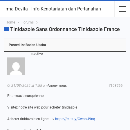
Irma Devita - Info Kenotariatan dan Pertanahan
Home
Forums
Tinidazole Sans Ordonnance Tinidazole France
Posted In:
Badan Usaha
Inactive
On21/03/2025 at 1:55 am
Anonymous
#108266
Pharmacie européenne
Visitez notre site web pour acheter tinidazole
Acheter tinidazole en ligne -–>
https://cutt.ly/GwbpU9nq