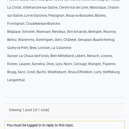
La Ciotat, Villefranche-sur-Saône, Centre-Val de Loire, Manosque, Chalon-
sur-Saône, Lot-et-Garonne, Perpignan, Bruay-la-Buissière, Béziers,
Frontignan, Coudekerque-Branche.
Belgique: Schoten, Rixensart, Rendeux, Sint-Amands, Beringen, Rouvroy,
Berloz, Waremme, Alveringem, Gent, Châtelet, Genappe, Baarle-Hertog,
Quévy-le-Petit, Bree, Lontzen, La Calamine.
Suisse: La Chaux-de-Fonds, Bern-Mittelland, Lebern, Reinach, Losone,
Kloten, Laupen, Surselva, Onex, Lyss, Nyon, Carouge, Wangen, Payerne,
Brugg, Ilanz, Uzwil, Buchs, Wiedlisbach, Illnau-Effretikon, Lutry, Steffisburg,
Langenthal.
Viewing 1 post (of 1 total)
You must be logged in to reply to this topic.