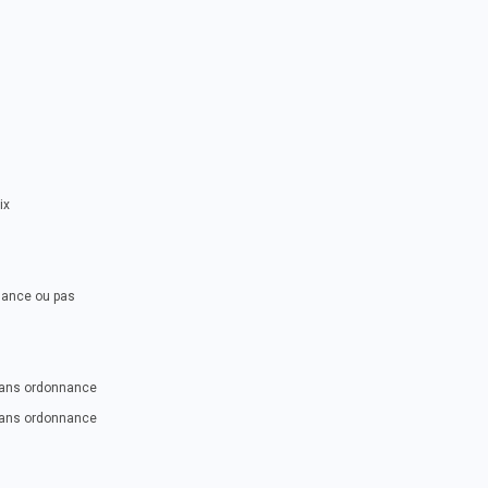
ix
nance ou pas
 sans ordonnance
 sans ordonnance