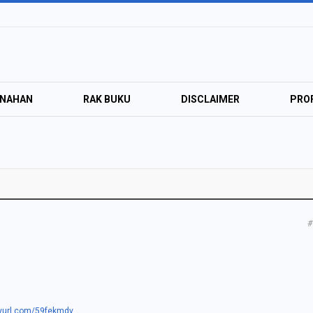
ANAHAN
RAK BUKU
DISCLAIMER
PROF
#
inyurl.com/59fekmdv