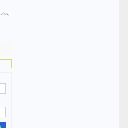
elles,
N