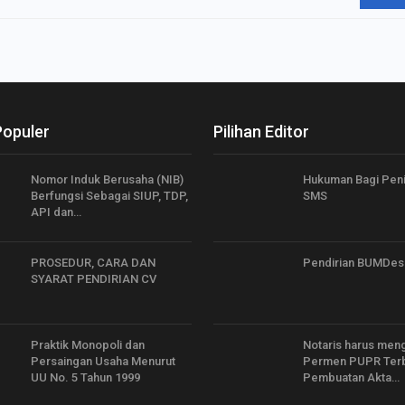
Populer
Pilihan Editor
Nomor Induk Berusaha (NIB)
Hukuman Bagi Peni
Berfungsi Sebagai SIUP, TDP,
SMS
API dan…
PROSEDUR, CARA DAN
Pendirian BUMDes
SYARAT PENDIRIAN CV
Praktik Monopoli dan
Notaris harus men
Persaingan Usaha Menurut
Permen PUPR Terb
UU No. 5 Tahun 1999
Pembuatan Akta…