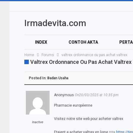
Irmadevita.com
INDEX
CONTOH AKTA
PERT
Home
Forums
valtrex ordonnance ou pas achat valtrex
Valtrex Ordonnance Ou Pas Achat Valtrex
Posted In:
Badan Usaha
Anonymous
On20/03/2025 at 10:35 pm
Pharmacie européenne
Visitez notre site web pour acheter valtrex
Inactive
Etaient a acheter valtrex en ligne ==>
https://t