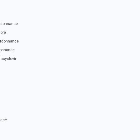
ordonnance
ibre
 ordonnance
rdonnance
acyclovir
ance