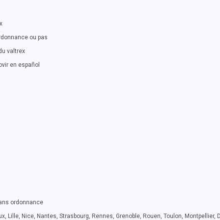
x
ordonnance ou pas
u valtrex
ovir en español
sans ordonnance
x, Lille, Nice, Nantes, Strasbourg, Rennes, Grenoble, Rouen, Toulon, Montpellier, 