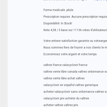
Forme medicale: pilule
Prescription requise: Aucune prescription requi
Disponibilité: In Stock!
Note 4,58 / 5 base sur 11136 votes d’utilisateur
Votre entiere satisfaction garantie ou votrearg
Nous sommes fiers de fournir a nos clients le 
Economisez votre argent et votre temps
valtrex france valacyclovir france
valtrex vente libre canada valtrex ordonnance o
valtrex vente libre achat valtrex
valacyclovir en español valtrex generique
acheter valacyclovir sans ordonnance valtrex 
valacyclovir prix acheter du valtrex
acheter valtrex valtrex prix