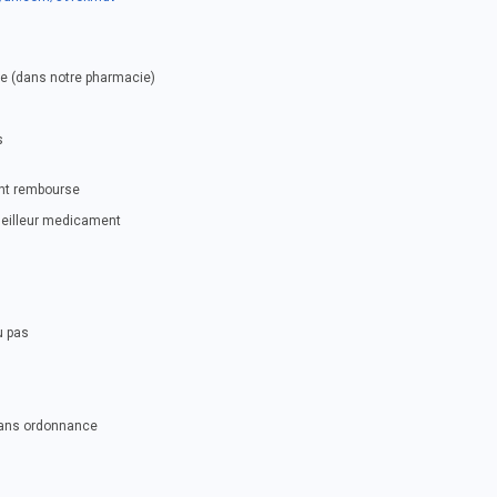
se (dans notre pharmacie)
s
ent rembourse
meilleur medicament
u pas
sans ordonnance