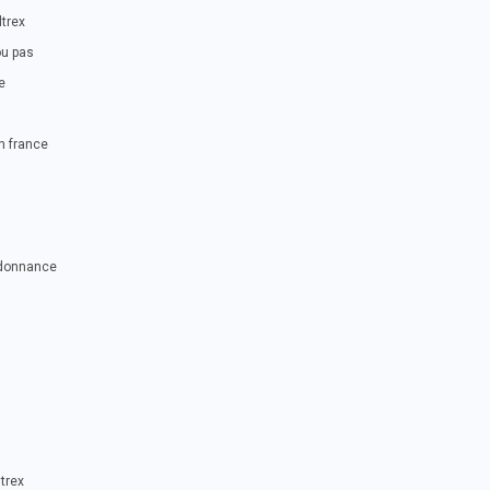
trex
ou pas
e
n france
rdonnance
trex