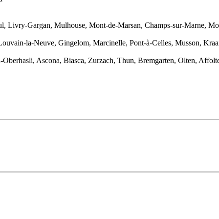
, Livry-Gargan, Mulhouse, Mont-de-Marsan, Champs-sur-Marne, Montpe
es-Louvain-la-Neuve, Gingelom, Marcinelle, Pont-à-Celles, Musson, Kr
en-Oberhasli, Ascona, Biasca, Zurzach, Thun, Bremgarten, Olten, Affolte