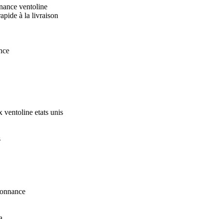
nance ventoline
apide à la livraison
nce
 ventoline etats unis
s
rdonnance
a