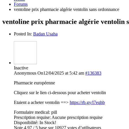
Forums
ventoline prix pharmacie algérie ventolin sans ordonnance
ventoline prix pharmacie algérie ventolin
Posted In:
Badan Usaha
Inactive
Anonymous
On12/04/2025 at 5:42 am
#136383
Pharmacie européenne
Cliquez sur le lien ci-dessous pour acheter ventolin
Etaient a acheter ventolin ==>
https://rb.gy/l7eqhb
Formulaire medical: pill
Prescription requise: Aucune prescription requise
Disponibilité: In Stock!
Note 4,97 / 5 base sur 10927 votes d’utilisateurs