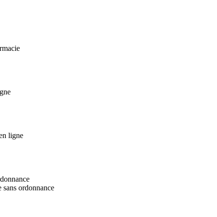
armacie
igne
en ligne
ordonnance
ne sans ordonnance