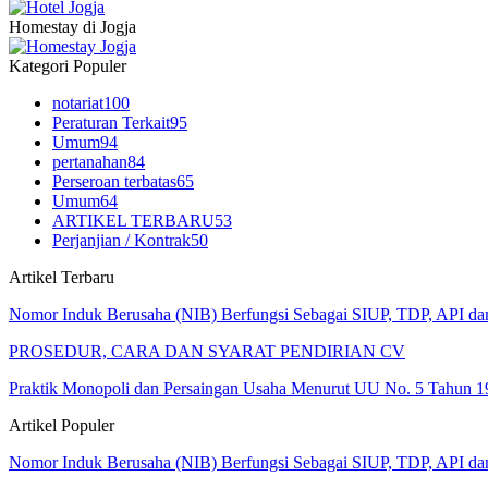
Homestay di Jogja
Kategori Populer
notariat
100
Peraturan Terkait
95
Umum
94
pertanahan
84
Perseroan terbatas
65
Umum
64
ARTIKEL TERBARU
53
Perjanjian / Kontrak
50
Artikel Terbaru
Nomor Induk Berusaha (NIB) Berfungsi Sebagai SIUP, TDP, API d
PROSEDUR, CARA DAN SYARAT PENDIRIAN CV
Praktik Monopoli dan Persaingan Usaha Menurut UU No. 5 Tahun 1
Artikel Populer
Nomor Induk Berusaha (NIB) Berfungsi Sebagai SIUP, TDP, API d