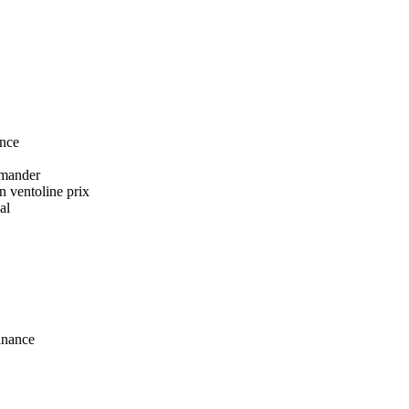
ance
mmander
n ventoline prix
al
nnance