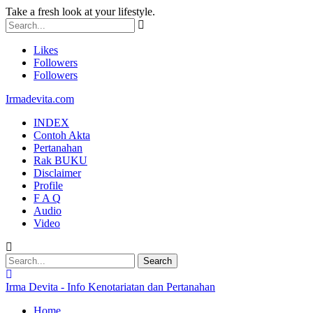
Take a fresh look at your lifestyle.
Likes
Followers
Followers
Irmadevita.com
INDEX
Contoh Akta
Pertanahan
Rak BUKU
Disclaimer
Profile
F A Q
Audio
Video
Irma Devita - Info Kenotariatan dan Pertanahan
Home