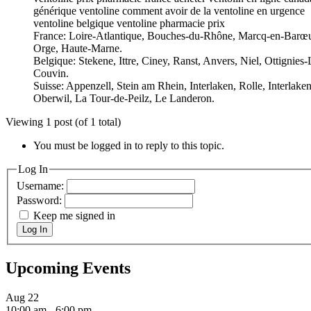
générique ventoline comment avoir de la ventoline en urgence
ventoline belgique ventoline pharmacie prix
France: Loire-Atlantique, Bouches-du-Rhône, Marcq-en-Barœul
Orge, Haute-Marne.
Belgique: Stekene, Ittre, Ciney, Ranst, Anvers, Niel, Ottigni
Couvin.
Suisse: Appenzell, Stein am Rhein, Interlaken, Rolle, Interlak
Oberwil, La Tour-de-Peilz, Le Landeron.
Viewing 1 post (of 1 total)
You must be logged in to reply to this topic.
Log In
Username:
Password:
Keep me signed in
Log In
Upcoming Events
Aug
22
10:00 am
-
6:00 pm