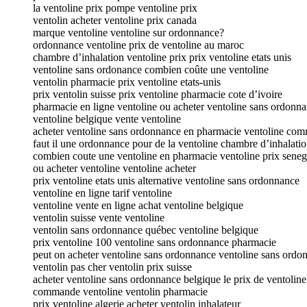
la ventoline prix pompe ventoline prix
ventolin acheter ventoline prix canada
marque ventoline ventoline sur ordonnance?
ordonnance ventoline prix de ventoline au maroc
chambre d’inhalation ventoline prix prix ventoline etats unis
ventoline sans ordonance combien coûte une ventoline
ventolin pharmacie prix ventoline etats-unis
prix ventolin suisse prix ventoline pharmacie cote d’ivoire
pharmacie en ligne ventoline ou acheter ventoline sans ordonn
ventoline belgique vente ventoline
acheter ventoline sans ordonnance en pharmacie ventoline co
faut il une ordonnance pour de la ventoline chambre d’inhalatio
combien coute une ventoline en pharmacie ventoline prix seneg
ou acheter ventoline ventoline acheter
prix ventoline etats unis alternative ventoline sans ordonnance
ventoline en ligne tarif ventoline
ventoline vente en ligne achat ventoline belgique
ventolin suisse vente ventoline
ventolin sans ordonnance québec ventoline belgique
prix ventoline 100 ventoline sans ordonnance pharmacie
peut on acheter ventoline sans ordonnance ventoline sans ordo
ventolin pas cher ventolin prix suisse
acheter ventoline sans ordonnance belgique le prix de ventoline
commande ventoline ventolin pharmacie
prix ventoline algerie acheter ventolin inhalateur