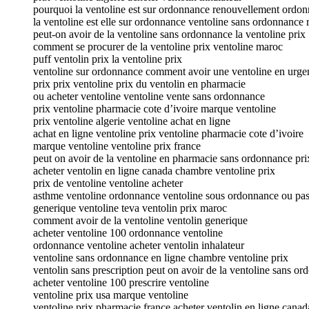
pourquoi la ventoline est sur ordonnance renouvellement ordon
la ventoline est elle sur ordonnance ventoline sans ordonnance r
peut-on avoir de la ventoline sans ordonnance la ventoline prix
comment se procurer de la ventoline prix ventoline maroc
puff ventolin prix la ventoline prix
ventoline sur ordonnance comment avoir une ventoline en urge
prix prix ventoline prix du ventolin en pharmacie
ou acheter ventoline ventoline vente sans ordonnance
prix ventoline pharmacie cote d’ivoire marque ventoline
prix ventoline algerie ventoline achat en ligne
achat en ligne ventoline prix ventoline pharmacie cote d’ivoire
marque ventoline ventoline prix france
peut on avoir de la ventoline en pharmacie sans ordonnance prix
acheter ventolin en ligne canada chambre ventoline prix
prix de ventoline ventoline acheter
asthme ventoline ordonnance ventoline sous ordonnance ou pa
generique ventoline teva ventolin prix maroc
comment avoir de la ventoline ventolin generique
acheter ventoline 100 ordonnance ventoline
ordonnance ventoline acheter ventolin inhalateur
ventoline sans ordonnance en ligne chambre ventoline prix
ventolin sans prescription peut on avoir de la ventoline sans o
acheter ventoline 100 prescrire ventoline
ventoline prix usa marque ventoline
ventoline prix pharmacie france acheter ventolin en ligne canad