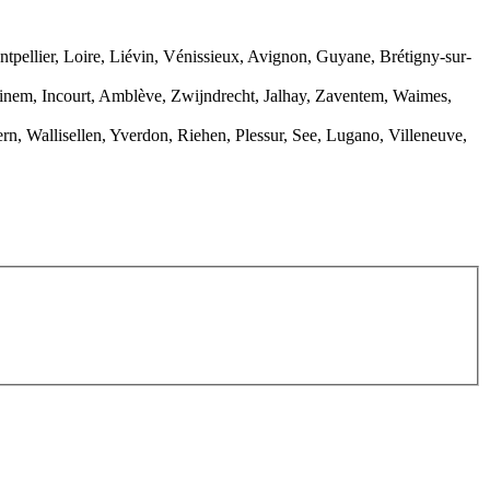
llier, Loire, Liévin, Vénissieux, Avignon, Guyane, Brétigny-sur-
aainem, Incourt, Amblève, Zwijndrecht, Jalhay, Zaventem, Waimes,
rn, Wallisellen, Yverdon, Riehen, Plessur, See, Lugano, Villeneuve,