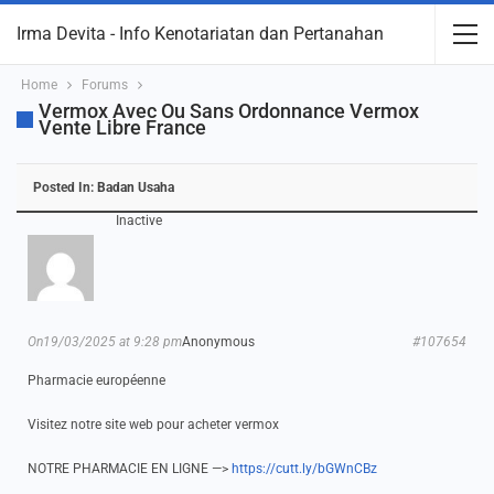
Irma Devita - Info Kenotariatan dan Pertanahan
Home
Forums
Vermox Avec Ou Sans Ordonnance Vermox
Vente Libre France
Posted In:
Badan Usaha
Inactive
On19/03/2025 at 9:28 pm
Anonymous
#107654
Pharmacie européenne
Visitez notre site web pour acheter vermox
NOTRE PHARMACIE EN LIGNE —>
https://cutt.ly/bGWnCBz