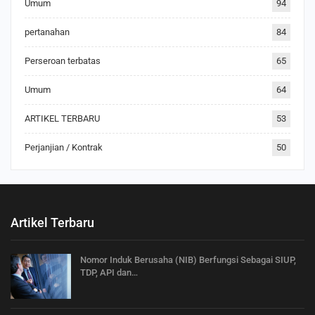
Umum
94
pertanahan
84
Perseroan terbatas
65
Umum
64
ARTIKEL TERBARU
53
Perjanjian / Kontrak
50
Artikel Terbaru
Nomor Induk Berusaha (NIB) Berfungsi Sebagai SIUP,
TDP, API dan…