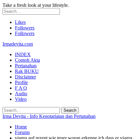
Take a fresh look at your lifestyle.
Likes
Followers
Followers
Irmadevita.com
INDEX
Contoh Akta
Pertanahan
Rak BUKU
Disclaimer
Profile
F A Q
Audio
Video
Irma Devita - Info Kenotariatan dan Pertanahan
Home
Forums
viagra auf rezept wie teuer woran erkenne ich dass er viagra