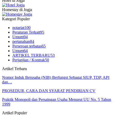
Hotel di Jogja
Homestay di Jogja
Kategori Populer
notariat
100
Peraturan Terkait
95
Umum
94
pertanahan
84
Perseroan terbatas
65
Umum
64
ARTIKEL TERBARU
53
Perjanjian / Kontrak
50
Artikel Terbaru
Nomor Induk Berusaha (NIB) Berfungsi Sebagai SIUP, TDP, API
dan…
PROSEDUR, CARA DAN SYARAT PENDIRIAN CV
Praktik Monopoli dan Persaingan Usaha Menurut UU No. 5 Tahun
1999
Artikel Populer