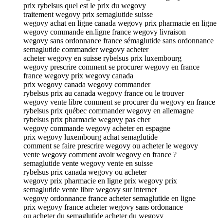
prix rybelsus quel est le prix du wegovy
traitement wegovy prix semaglutide suisse
wegovy achat en ligne canada wegovy prix pharmacie en ligne
wegovy commande en.ligne france wegovy livraison
wegovy sans ordonnance france sémaglutide sans ordonnance
semaglutide commander wegovy acheter
acheter wegovy en suisse rybelsus prix luxembourg
wegovy prescrire comment se procurer wegovy en france
france wegovy prix wegovy canada
prix wegovy canada wegovy commander
rybelsus prix au canada wegovy france ou le trouver
wegovy vente libre comment se procurer du wegovy en france
rybelsus prix québec commander wegovy en allemagne
rybelsus prix pharmacie wegovy pas cher
wegovy commande wegovy acheter en espagne
prix wegovy luxembourg achat semaglutide
comment se faire prescrire wegovy ou acheter le wegovy
vente wegovy comment avoir wegovy en france ?
semaglutide vente wegovy vente en suisse
rybelsus prix canada wegovy ou acheter
wegovy prix pharmacie en ligne prix wegovy prix
semaglutide vente libre wegovy sur internet
wegovy ordonnance france acheter semaglutide en ligne
prix wegovy france acheter wegovy sans ordonance
ou acheter du semaglutide acheter du wegovy