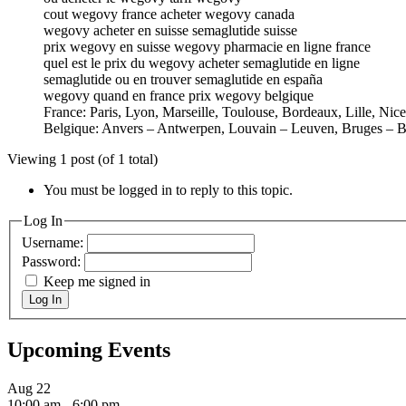
cout wegovy france acheter wegovy canada
wegovy acheter en suisse semaglutide suisse
prix wegovy en suisse wegovy pharmacie en ligne france
quel est le prix du wegovy acheter semaglutide en ligne
semaglutide ou en trouver semaglutide en españa
wegovy quand en france prix wegovy belgique
France: Paris, Lyon, Marseille, Toulouse, Bordeaux, Lille, Nic
Belgique: Anvers – Antwerpen, Louvain – Leuven, Bruges – B
Viewing 1 post (of 1 total)
You must be logged in to reply to this topic.
Log In
Username:
Password:
Keep me signed in
Log In
Upcoming Events
Aug
22
10:00 am
-
6:00 pm