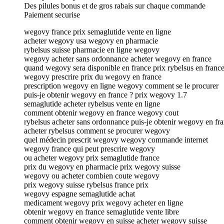
Des pilules bonus et de gros rabais sur chaque commande
Paiement securise
wegovy france prix semaglutide vente en ligne
acheter wegovy usa wegovy en pharmacie
rybelsus suisse pharmacie en ligne wegovy
wegovy acheter sans ordonnance acheter wegovy en france
quand wegovy sera disponible en france prix rybelsus en franc
wegovy prescrire prix du wegovy en france
prescription wegovy en ligne wegovy comment se le procurer
puis-je obtenir wegovy en france ? prix wegovy 1.7
semaglutide acheter rybelsus vente en ligne
comment obtenir wegovy en france wegovy cout
rybelsus acheter sans ordonnance puis-je obtenir wegovy en fra
acheter rybelsus comment se procurer wegovy
quel médecin prescrit wegovy wegovy commande internet
wegovy france qui peut prescrire wegovy
ou acheter wegovy prix semaglutide france
prix du wegovy en pharmacie prix wegovy suisse
wegovy ou acheter combien coute wegovy
prix wegovy suisse rybelsus france prix
wegovy espagne semaglutide achat
medicament wegovy prix wegovy acheter en ligne
obtenir wegovy en france semaglutide vente libre
comment obtenir wegovy en suisse acheter wegovy suisse