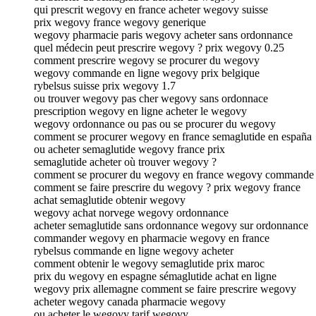
qui prescrit wegovy en france acheter wegovy suisse
prix wegovy france wegovy generique
wegovy pharmacie paris wegovy acheter sans ordonnance
quel médecin peut prescrire wegovy ? prix wegovy 0.25
comment prescrire wegovy se procurer du wegovy
wegovy commande en ligne wegovy prix belgique
rybelsus suisse prix wegovy 1.7
ou trouver wegovy pas cher wegovy sans ordonnace
prescription wegovy en ligne acheter le wegovy
wegovy ordonnance ou pas ou se procurer du wegovy
comment se procurer wegovy en france semaglutide en españa
ou acheter semaglutide wegovy france prix
semaglutide acheter où trouver wegovy ?
comment se procurer du wegovy en france wegovy commande
comment se faire prescrire du wegovy ? prix wegovy france
achat semaglutide obtenir wegovy
wegovy achat norvege wegovy ordonnance
acheter semaglutide sans ordonnance wegovy sur ordonnance
commander wegovy en pharmacie wegovy en france
rybelsus commande en ligne wegovy acheter
comment obtenir le wegovy semaglutide prix maroc
prix du wegovy en espagne sémaglutide achat en ligne
wegovy prix allemagne comment se faire prescrire wegovy
acheter wegovy canada pharmacie wegovy
ou acheter le wegovy tarif wegovy