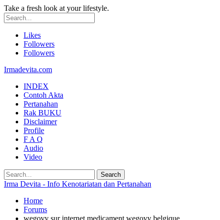
Take a fresh look at your lifestyle.
Likes
Followers
Followers
Irmadevita.com
INDEX
Contoh Akta
Pertanahan
Rak BUKU
Disclaimer
Profile
F A Q
Audio
Video
Irma Devita - Info Kenotariatan dan Pertanahan
Home
Forums
wegovy sur internet medicament wegovy belgique