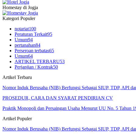
Homestay di Jogja
Kategori Populer
notariat
100
Peraturan Terkait
95
Umum
94
pertanahan
84
Perseroan terbatas
65
Umum
64
ARTIKEL TERBARU
53
Perjanjian / Kontrak
50
Artikel Terbaru
Nomor Induk Berusaha (NIB) Berfungsi Sebagai SIUP, TDP, API d
PROSEDUR, CARA DAN SYARAT PENDIRIAN CV
Praktik Monopoli dan Persaingan Usaha Menurut UU No. 5 Tahun 1
Artikel Populer
Nomor Induk Berusaha (NIB) Berfungsi Sebagai SIUP, TDP, API d