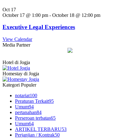
Oct
17
October 17 @ 1:00 pm
-
October 18 @ 12:00 pm
Executive Legal Experiences
View Calendar
Media Partner
Hotel di Jogja
Homestay di Jogja
Kategori Populer
notariat
100
Peraturan Terkait
95
Umum
94
pertanahan
84
Perseroan terbatas
65
Umum
64
ARTIKEL TERBARU
53
Perjanjian / Kontrak
50