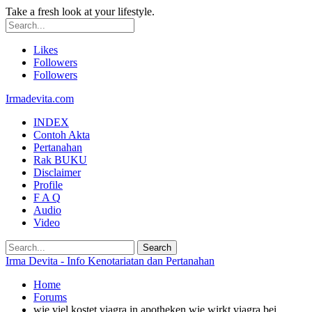
Take a fresh look at your lifestyle.
Likes
Followers
Followers
Irmadevita.com
INDEX
Contoh Akta
Pertanahan
Rak BUKU
Disclaimer
Profile
F A Q
Audio
Video
Irma Devita - Info Kenotariatan dan Pertanahan
Home
Forums
wie viel kostet viagra in apotheken wie wirkt viagra bei