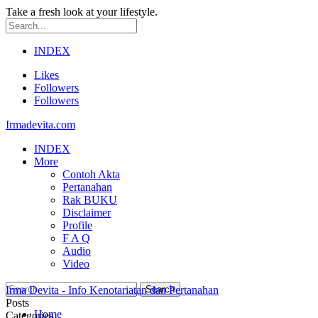
Take a fresh look at your lifestyle.
INDEX
Likes
Followers
Followers
Irmadevita.com
INDEX
More
Contoh Akta
Pertanahan
Rak BUKU
Disclaimer
Profile
F A Q
Audio
Video
Irma Devita - Info Kenotariatan dan Pertanahan
Posts
Home
Categories