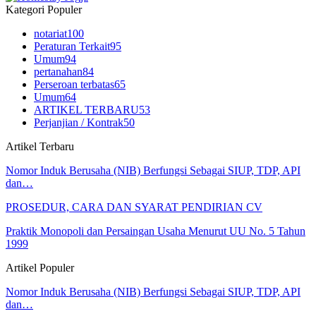
Kategori Populer
notariat
100
Peraturan Terkait
95
Umum
94
pertanahan
84
Perseroan terbatas
65
Umum
64
ARTIKEL TERBARU
53
Perjanjian / Kontrak
50
Artikel Terbaru
Nomor Induk Berusaha (NIB) Berfungsi Sebagai SIUP, TDP, API
dan…
PROSEDUR, CARA DAN SYARAT PENDIRIAN CV
Praktik Monopoli dan Persaingan Usaha Menurut UU No. 5 Tahun
1999
Artikel Populer
Nomor Induk Berusaha (NIB) Berfungsi Sebagai SIUP, TDP, API
dan…