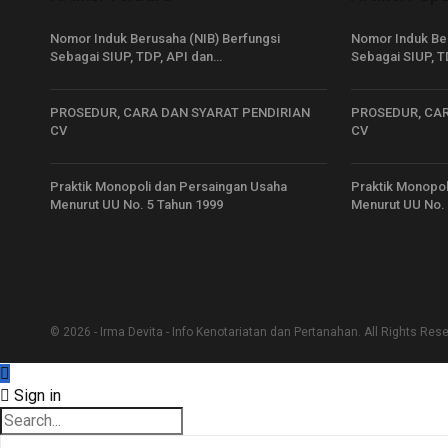
Nomor Induk Berusaha (NIB) Berfungsi
Nomor Induk Ber
Sebagai SIUP, TDP, API dan…
Sebagai SIUP, T
PROSEDUR, CARA DAN SYARAT PENDIRIAN
PROSEDUR, CAR
CV
CV
Praktik Monopoli dan Persaingan Usaha
Praktik Monopol
Menurut UU No. 5 Tahun 1999
Menurut UU No. 
© 2026 - Irma Devita - Info Kenotariatan dan Pertanahan. All Rights Res
Sign in