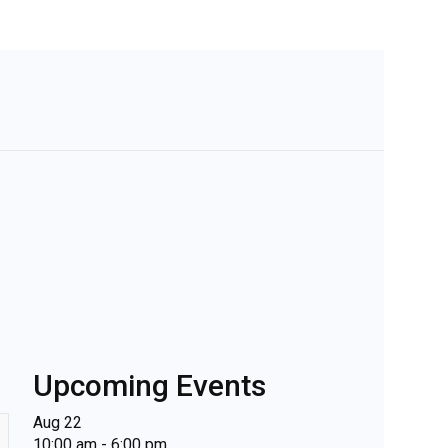
Upcoming Events
Aug
22
10:00 am
-
6:00 pm