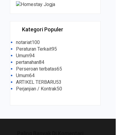
Kategori Populer
notariat
100
Peraturan Terkait
95
Umum
94
pertanahan
84
Perseroan terbatas
65
Umum
64
ARTIKEL TERBARU
53
Perjanjian / Kontrak
50
Paling Banyak Di Komentari