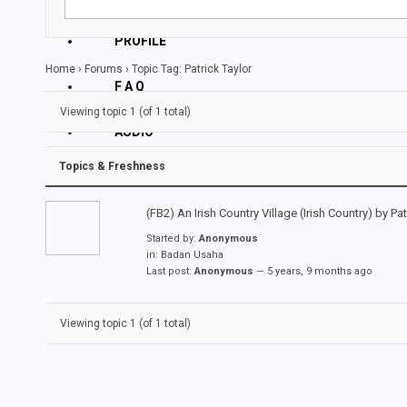
PROFILE
Home
›
Forums
›
Topic Tag: Patrick Taylor
F A Q
Viewing topic 1 (of 1 total)
AUDIO
Topics & Freshness
VIDEO
(FB2) An Irish Country Village (Irish Country) by Pat
Started by:
Anonymous
in:
Badan Usaha
Last post:
Anonymous
—
5 years, 9 months ago
Viewing topic 1 (of 1 total)