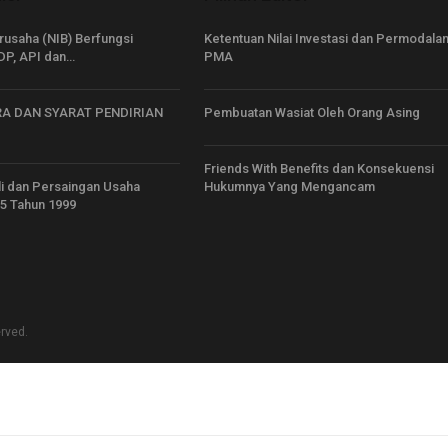
usaha (NIB) Berfungsi
Ketentuan Nilai Investasi dan Permodalan
DP, API dan…
PMA
A DAN SYARAT PENDIRIAN
Pembuatan Wasiat Oleh Orang Asing
Friends With Benefits dan Konsekuensi
i dan Persaingan Usaha
Hukumnya Yang Mengancam
5 Tahun 1999
erved.