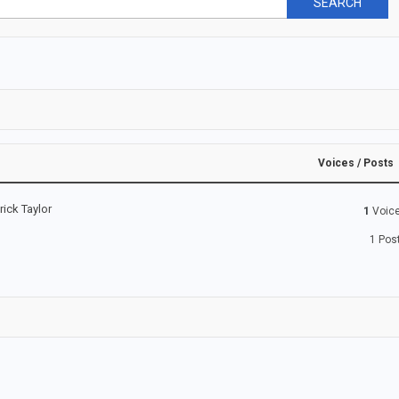
Voices / Posts
rick Taylor
1
Voic
1
Pos