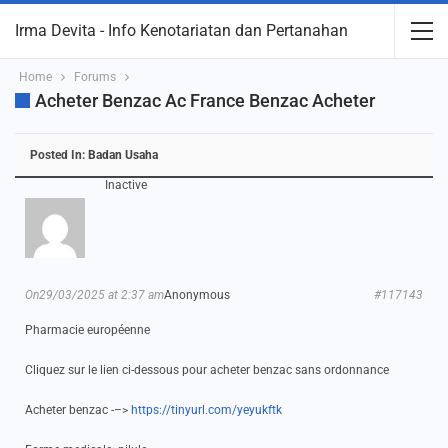
Irma Devita - Info Kenotariatan dan Pertanahan
Home
Forums
Acheter Benzac Ac France Benzac Acheter
Posted In:
Badan Usaha
Inactive
On29/03/2025 at 2:37 am
Anonymous
#117143
Pharmacie européenne
Cliquez sur le lien ci-dessous pour acheter benzac sans ordonnance
Acheter benzac -–>
https://tinyurl.com/yeyukftk