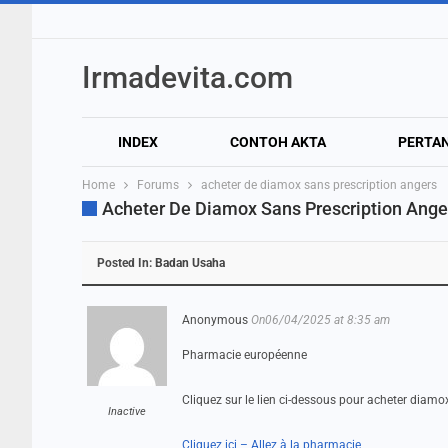
Irmadevita.com
INDEX
CONTOH AKTA
PERTA
Home
Forums
acheter de diamox sans prescription angers
Acheter De Diamox Sans Prescription Ange
Posted In:
Badan Usaha
Anonymous
On06/04/2025 at 8:35 am
Pharmacie européenne
Cliquez sur le lien ci-dessous pour acheter diamo
Inactive
Cliquez ici – Allez à la pharmacie