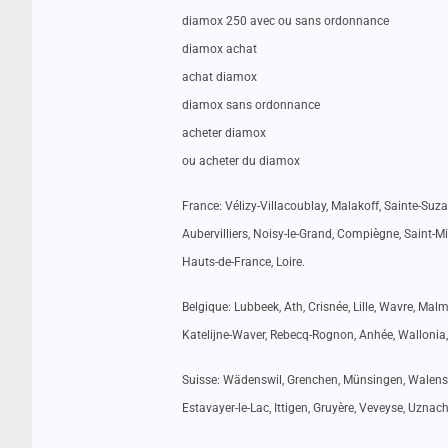
diamox 250 avec ou sans ordonnance
diamox achat
achat diamox
diamox sans ordonnance
acheter diamox
ou acheter du diamox
France: Vélizy-Villacoublay, Malakoff, Sainte-Suz
Aubervilliers, Noisy-le-Grand, Compiègne, Saint-M
Hauts-de-France, Loire.
Belgique: Lubbeek, Ath, Crisnée, Lille, Wavre, Ma
Katelijne-Waver, Rebecq-Rognon, Anhée, Wallonia,
Suisse: Wädenswil, Grenchen, Münsingen, Walenstadt
Estavayer-le-Lac, Ittigen, Gruyère, Veveyse, Uznac