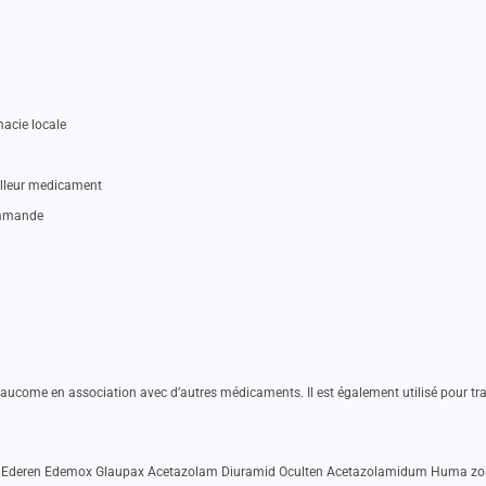
acie locale
illeur medicament
ommande
glaucome en association avec d’autres médicaments. Il est également utilisé pour tra
ol Ederen Edemox Glaupax Acetazolam Diuramid Oculten Acetazolamidum Huma zo