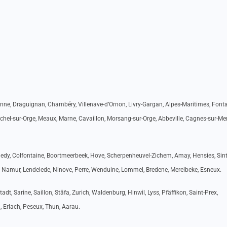
anne, Draguignan, Chambéry, Villenave-d’Ornon, Livry-Gargan, Alpes-Maritimes, Fonta
ichel-sur-Orge, Meaux, Marne, Cavaillon, Morsang-sur-Orge, Abbeville, Cagnes-sur-Mer
lmedy, Colfontaine, Boortmeerbeek, Hove, Scherpenheuvel-Zichem, Amay, Hensies, Sint
 Namur, Lendelede, Ninove, Perre, Wenduine, Lommel, Bredene, Merelbeke, Esneux.
, Sarine, Saillon, Stäfa, Zurich, Waldenburg, Hinwil, Lyss, Pfäffikon, Saint-Prex,
h, Erlach, Peseux, Thun, Aarau.