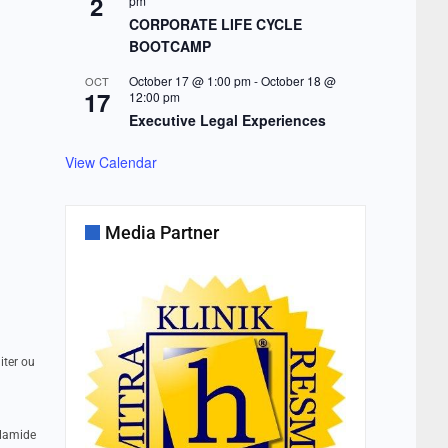
2
pm
CORPORATE LIFE CYCLE
BOOTCAMP
October 17 @ 1:00 pm
-
October 18 @
OCT
17
12:00 pm
Executive Legal Experiences
View Calendar
Media Partner
iter ou
lamide