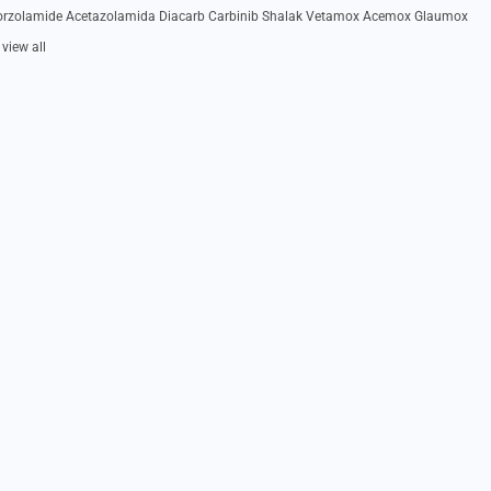
orzolamide Acetazolamida Diacarb Carbinib Shalak Vetamox Acemox Glaumox
view all