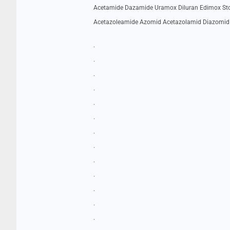
Acetamide Dazamide Uramox Diluran Edimox St
Acetazoleamide Azomid Acetazolamid Diazomid 
.
.
.
.
.
.
.
.
.
.
.
.
.