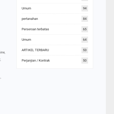
Umum
94
pertanahan
84
Perseroan terbatas
65
Umum
64
ARTIKEL TERBARU
53
ine,
,
Perjanjian / Kontrak
50
-