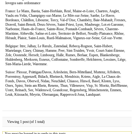
lovegra sans ordonnance
France: Le Mans, Bastia, Saint-Herblain, Rezé, Maine-et-Loire, Chartres, Anglet,
Vaulx-en-Velin, Champigny-sur-Marne, Le Mée-sur-Seine, Sarthe, Le Havre,
Bordeaux, Châtillon, Libourne, Torcy, Val-d’Oise, Chambéry, Baie-Mahault, Fresnes,
Draveil, Saint-Benoît, Deux-Sèvres, Saint-Priest, Lyon, Maubeuge, Lot-et-Garonne,
Narbonne, Hauts-de-France, Sainte-Rose, Pontault-Combault, Sèvres, Charente-
Maritime, Abbeville, Saône-et-Loire, Territoire de Belfort, Neuilly-Plaisance, Rhône,
Hérault, Plaisir, Saint-Louis, Rueil-Malmaison, Vigneux-sur-Seine, Gif-sur-Yvette.
Belgique: Ittre, Jalhay, Le Rœulx, Zutendaal, Rebecq-Rognon, Saint-Hubert,
Martelange, Ciney, Chimay, Hamme, Peer, Sint-Truiden, Yvoir, Court-Saint-Étienne,
Zele, Oostende, Herselt, Limbourg, Halle, Rumes, Berlaar, Eupen, Blankenberge,
Huldenberg, Merksem, Esneux, Colfontaine, Sombreffe, Helchteren, Lessines, Liège,
Sint-Maria-Lierde, Waremme.
Suisse: Plessur, Prättigau/Davos, Arlesheim, Bern-Mittelland, Muttenz, Affoltern,
Porrentruy, Appenzell, Bülach, Rheineck, Mendrisio, Kriens, Aigle, La Chaux-de-
Fonds, Davos, Oberwil, Nidau, Neuchâtel, Chiasso, Hinwil, Basel, Kloten, Lyss,
Onex, Spiez, Stein am Rhein, Renens, Thun, Villeneuve, Visp, St. Moritz, Biel/Bienne,
Uster, Reinach, See, Wädenswil, Grandcour, Regensberg, Münchenstein, Emmen,
Leuk, Küsnacht, Meyrin, Oberaargau, Rapperswil-Jona, Landquart.
Viewing 1 post (of 1 total)
You must be logged in to reply to this topic.