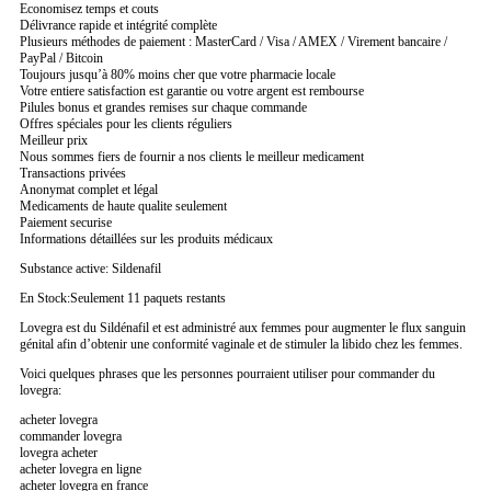
Economisez temps et couts
Délivrance rapide et intégrité complète
Plusieurs méthodes de paiement : MasterCard / Visa / AMEX / Virement bancaire /
PayPal / Bitcoin
Toujours jusqu’à 80% moins cher que votre pharmacie locale
Votre entiere satisfaction est garantie ou votre argent est rembourse
Pilules bonus et grandes remises sur chaque commande
Offres spéciales pour les clients réguliers
Meilleur prix
Nous sommes fiers de fournir a nos clients le meilleur medicament
Transactions privées
Anonymat complet et légal
Medicaments de haute qualite seulement
Paiement securise
Informations détaillées sur les produits médicaux
Substance active: Sildenafil
En Stock:Seulement 11 paquets restants
Lovegra est du Sildénafil et est administré aux femmes pour augmenter le flux sanguin
génital afin d’obtenir une conformité vaginale et de stimuler la libido chez les femmes.
Voici quelques phrases que les personnes pourraient utiliser pour commander du
lovegra:
acheter lovegra
commander lovegra
lovegra acheter
acheter lovegra en ligne
acheter lovegra en france