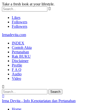
Take a fresh look at your lifestyle.
Likes
Followers
Followers
Irmadevita.com
INDEX
Contoh Akta
Pertanahan
Rak BUKU
Disclaimer
Profile
F A Q
Audio
Video
Irma Devita - Info Kenotariatan dan Pertanahan
Home