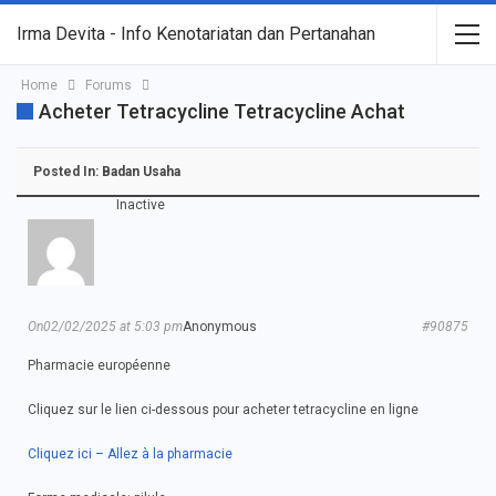
Irma Devita - Info Kenotariatan dan Pertanahan
Home
Forums
Acheter Tetracycline Tetracycline Achat
Posted In:
Badan Usaha
Inactive
On02/02/2025 at 5:03 pm
Anonymous
#90875
Pharmacie européenne
Cliquez sur le lien ci-dessous pour acheter tetracycline en ligne
Cliquez ici – Allez à la pharmacie