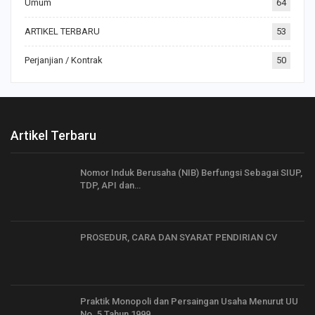
Umum
64
ARTIKEL TERBARU
53
Perjanjian / Kontrak
50
Artikel Terbaru
Nomor Induk Berusaha (NIB) Berfungsi Sebagai SIUP,
TDP, API dan…
PROSEDUR, CARA DAN SYARAT PENDIRIAN CV
Praktik Monopoli dan Persaingan Usaha Menurut UU
No. 5 Tahun 1999