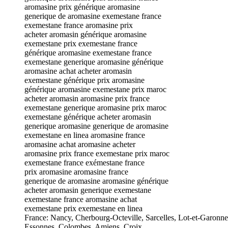
aromasine prix générique aromasine
generique de aromasine exemestane france
exemestane france aromasine prix
acheter aromasin générique aromasine
exemestane prix exemestane france
générique aromasine exemestane france
exemestane generique aromasine générique
aromasine achat acheter aromasin
exemestane générique prix aromasine
générique aromasine exemestane prix maroc
acheter aromasin aromasine prix france
exemestane generique aromasine prix maroc
exemestane générique acheter aromasin
generique aromasine generique de aromasine
exemestane en linea aromasine france
aromasine achat aromasine acheter
aromasine prix france exemestane prix maroc
exemestane france exémestane france
prix aromasine aromasine france
generique de aromasine aromasine générique
acheter aromasin generique exemestane
exemestane france aromasine achat
exemestane prix exemestane en linea
France: Nancy, Cherbourg-Octeville, Sarcelles, Lot-et-Garonne
Essonnes, Colombes, Amiens, Croix.