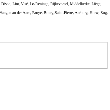
 Dison, Lint, Visé, Lo-Reninge, Rijkevorsel, Middelkerke, Liège,
 Wangen an der Aare, Broye, Bourg-Saint-Pierre, Aarburg, Horw, Zug,