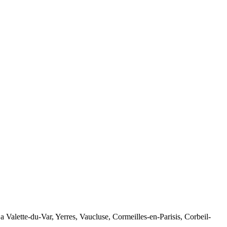
Valette-du-Var, Yerres, Vaucluse, Cormeilles-en-Parisis, Corbeil-