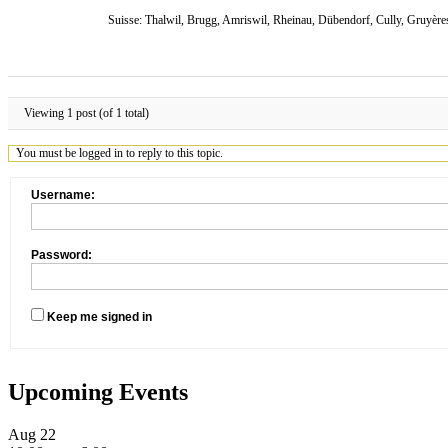
Suisse: Thalwil, Brugg, Amriswil, Rheinau, Dübendorf, Cully, Gruyère
Viewing 1 post (of 1 total)
You must be logged in to reply to this topic.
Username:
Password:
Keep me signed in
Upcoming Events
Aug
22