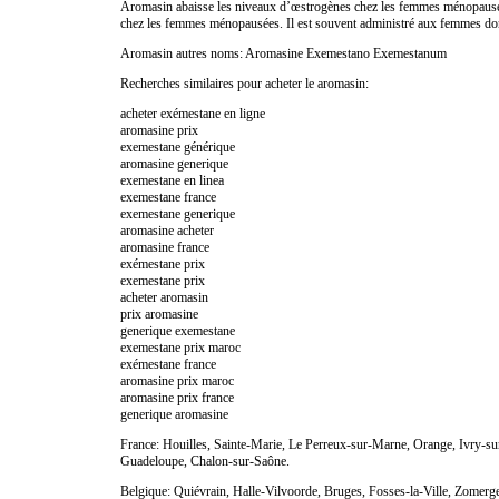
Aromasin abaisse les niveaux d’œstrogènes chez les femmes ménopausées, 
chez les femmes ménopausées. Il est souvent administré aux femmes dont
Aromasin autres noms: Aromasine Exemestano Exemestanum
Recherches similaires pour acheter le aromasin:
acheter exémestane en ligne
aromasine prix
exemestane générique
aromasine generique
exemestane en linea
exemestane france
exemestane generique
aromasine acheter
aromasine france
exémestane prix
exemestane prix
acheter aromasin
prix aromasine
generique exemestane
exemestane prix maroc
exémestane france
aromasine prix maroc
aromasine prix france
generique aromasine
France: Houilles, Sainte-Marie, Le Perreux-sur-Marne, Orange, Ivry-
Guadeloupe, Chalon-sur-Saône.
Belgique: Quiévrain, Halle-Vilvoorde, Bruges, Fosses-la-Ville, Zomerg