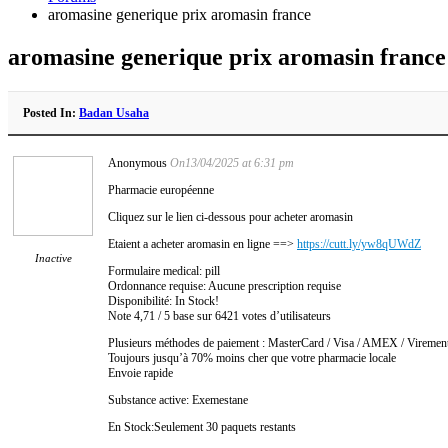
aromasine generique prix aromasin france
aromasine generique prix aromasin france
Posted In:
Badan Usaha
Anonymous
On13/04/2025 at 6:31 pm
Pharmacie européenne
Cliquez sur le lien ci-dessous pour acheter aromasin
Etaient a acheter aromasin en ligne ==>
https://cutt.ly/yw8qUWdZ
Inactive
Formulaire medical: pill
Ordonnance requise: Aucune prescription requise
Disponibilité: In Stock!
Note 4,71 / 5 base sur 6421 votes d’utilisateurs
Plusieurs méthodes de paiement : MasterCard / Visa / AMEX / Virement 
Toujours jusqu’à 70% moins cher que votre pharmacie locale
Envoie rapide
Substance active: Exemestane
En Stock:Seulement 30 paquets restants