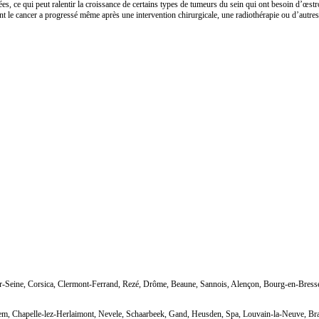
ce qui peut ralentir la croissance de certains types de tumeurs du sein qui ont besoin d’œstrog
 le cancer a progressé même après une intervention chirurgicale, une radiothérapie ou d’autre
sur-Seine, Corsica, Clermont-Ferrand, Rezé, Drôme, Beaune, Sannois, Alençon, Bourg-en-Bre
em, Chapelle-lez-Herlaimont, Nevele, Schaarbeek, Gand, Heusden, Spa, Louvain-la-Neuve, Bras