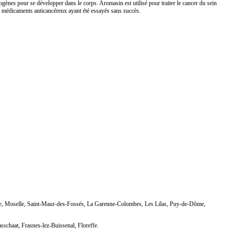
ènes pour se développer dans le corps. Aromasin est utilisé pour traiter le cancer du sein
s médicaments anticancéreux ayant été essayés sans succès.
sse, Moselle, Saint-Maur-des-Fossés, La Garenne-Colombes, Les Lilas, Puy-de-Dôme,
schaat, Frasnes-lez-Buissenal, Floreffe.