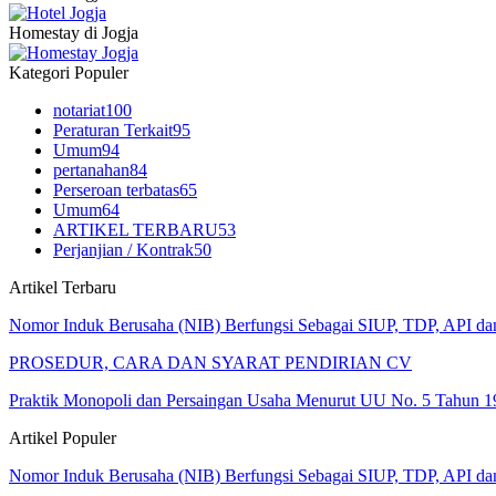
Homestay di Jogja
Kategori Populer
notariat
100
Peraturan Terkait
95
Umum
94
pertanahan
84
Perseroan terbatas
65
Umum
64
ARTIKEL TERBARU
53
Perjanjian / Kontrak
50
Artikel Terbaru
Nomor Induk Berusaha (NIB) Berfungsi Sebagai SIUP, TDP, API d
PROSEDUR, CARA DAN SYARAT PENDIRIAN CV
Praktik Monopoli dan Persaingan Usaha Menurut UU No. 5 Tahun 1
Artikel Populer
Nomor Induk Berusaha (NIB) Berfungsi Sebagai SIUP, TDP, API d