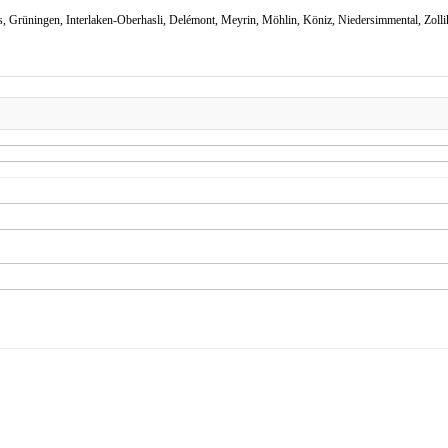
s, Grüningen, Interlaken-Oberhasli, Delémont, Meyrin, Möhlin, Köniz, Niedersimmental, Zol