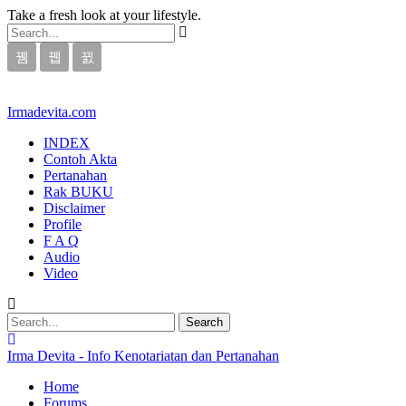
Take a fresh look at your lifestyle.
Irmadevita.com
INDEX
Contoh Akta
Pertanahan
Rak BUKU
Disclaimer
Profile
F A Q
Audio
Video
Irma Devita - Info Kenotariatan dan Pertanahan
Home
Forums