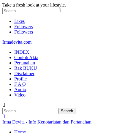
Take a fresh look at your lifestyle.
Likes
Followers
Followers
Irmadevita.com
INDEX
Contoh Akta
Pertanahan
Rak BUKU
Disclaimer
Profile
F A Q
Audio
Video
Irma Devita - Info Kenotariatan dan Pertanahan
Home