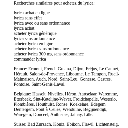
Recherches similaires pour achetez du lyrica:
lyrica achat en ligne
lyrica sans effet
lyrica avec ou sans ordonnance
lyrica achat
acheter lyrica générique
lyrica sans ordonnance
acheter lyrica en ligne
acheter lyrica sans ordonnance
acheter lyrica 300 mg sans ordonnance
commander lyrica
France: Ermont, French Guiana, Dijon, Fréjus, Le Cannet,
Hérault, Salon-de-Provence, Libourne, Le Tampon, Rueil-
Malmaison, Auch, Nord, Saint-Leu, Gonesse, Castres,
Pontoise, Saint-Genis-Laval.
Belgique: Hasselt, Nivelles, Héron, Aartselaar, Waremme,
Etterbeek, Sint-Katelijne-Waver, Froidchapelle, Westerlo,
Plombières, Houthulst, Ronse, Koekelare, Edegem,
Dentergem, Pont-à-Celles, Wenduine, Begijnendijk,
Waregem, Donceel, Anthisnes, Jalhay, Lille.
Suisse: Bad Zurzach, Köniz, Ebikon, Flawil, Lichtensteig,