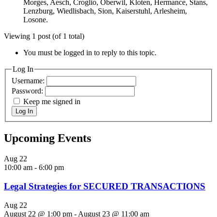
Morges, Aesch, Croglio, Oberwil, Kloten, Hermance, Stans,
Lenzburg, Wiedlisbach, Sion, Kaiserstuhl, Arlesheim,
Losone.
Viewing 1 post (of 1 total)
You must be logged in to reply to this topic.
Log In
Username:
Password:
Keep me signed in
Log In
Upcoming Events
Aug
22
10:00 am
-
6:00 pm
Legal Strategies for SECURED TRANSACTIONS
Aug
22
August 22 @ 1:00 pm
-
August 23 @ 11:00 am