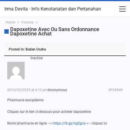
Irma Devita - Info Kenotariatan dan Pertanahan
Home
Forums
Dapoxetine Avec Ou Sans Ordonnance
Dapoxetine Achat
Posted In:
Badan Usaha
Inactive
On10/03/2025 at 4:10 pm
Anonymous
#104949
Pharmacie européenne
Cliquez sur le lien ci-dessous pour acheter dapoxetine
Notre pharmacie en ligne —>
https://rb.gy/ng2gca
<— cliquez ici