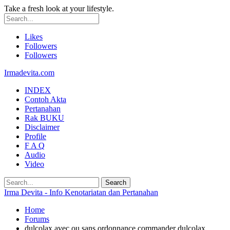
Take a fresh look at your lifestyle.
Likes
Followers
Followers
Irmadevita.com
INDEX
Contoh Akta
Pertanahan
Rak BUKU
Disclaimer
Profile
F A Q
Audio
Video
Irma Devita - Info Kenotariatan dan Pertanahan
Home
Forums
dulcolax avec ou sans ordonnance commander dulcolax