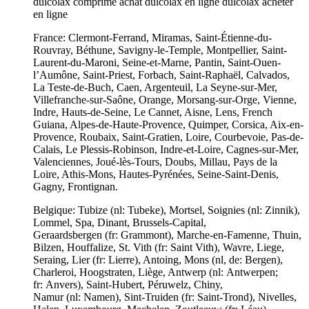
dulcolax comprimé achat dulcolax en ligne dulcolax acheter
en ligne
France: Clermont-Ferrand, Miramas, Saint-Étienne-du-
Rouvray, Béthune, Savigny-le-Temple, Montpellier, Saint-
Laurent-du-Maroni, Seine-et-Marne, Pantin, Saint-Ouen-
l’Aumône, Saint-Priest, Forbach, Saint-Raphaël, Calvados,
La Teste-de-Buch, Caen, Argenteuil, La Seyne-sur-Mer,
Villefranche-sur-Saône, Orange, Morsang-sur-Orge, Vienne,
Indre, Hauts-de-Seine, Le Cannet, Aisne, Lens, French
Guiana, Alpes-de-Haute-Provence, Quimper, Corsica, Aix-en-
Provence, Roubaix, Saint-Gratien, Loire, Courbevoie, Pas-de-
Calais, Le Plessis-Robinson, Indre-et-Loire, Cagnes-sur-Mer,
Valenciennes, Joué-lès-Tours, Doubs, Millau, Pays de la
Loire, Athis-Mons, Hautes-Pyrénées, Seine-Saint-Denis,
Gagny, Frontignan.
Belgique: Tubize (nl: Tubeke), Mortsel, Soignies (nl: Zinnik),
Lommel, Spa, Dinant, Brussels-Capital,
Geraardsbergen (fr: Grammont), Marche-en-Famenne, Thuin,
Bilzen, Houffalize, St. Vith (fr: Saint Vith), Wavre, Liege,
Seraing, Lier (fr: Lierre), Antoing, Mons (nl, de: Bergen),
Charleroi, Hoogstraten, Liège, Antwerp (nl: Antwerpen;
fr: Anvers), Saint-Hubert, Péruwelz, Chiny,
Namur (nl: Namen), Sint-Truiden (fr: Saint-Trond), Nivelles,