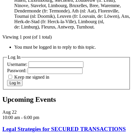
Halen, Luxembourg, Mechelen, Zoutleeuw (fr: Léau),
Ninove, Stavelot, Limbourg, Bruxelles, Bree, Waremme,
Dendermonde (fr: Termonde), Ath (nl: Aat), Florenville,
Tournai (nl: Doornik), Leuven (fr: Louvain, de: Löwen), Ans,
Herk-de-Stad (fr: Herck-la-Ville), Limbourg (nl,
de: Limburg), Fleurus, Antwerp, Turnhout.
Viewing 1 post (of 1 total)
You must be logged in to reply to this topic.
Log In
Username:
Password:
Keep me signed in
Log In
Upcoming Events
Aug
22
10:00 am
-
6:00 pm
Legal Strategies for SECURED TRANSACTIONS