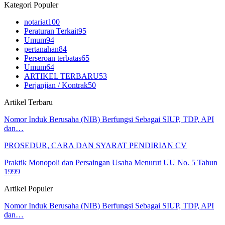
Kategori Populer
notariat
100
Peraturan Terkait
95
Umum
94
pertanahan
84
Perseroan terbatas
65
Umum
64
ARTIKEL TERBARU
53
Perjanjian / Kontrak
50
Artikel Terbaru
Nomor Induk Berusaha (NIB) Berfungsi Sebagai SIUP, TDP, API
dan…
PROSEDUR, CARA DAN SYARAT PENDIRIAN CV
Praktik Monopoli dan Persaingan Usaha Menurut UU No. 5 Tahun
1999
Artikel Populer
Nomor Induk Berusaha (NIB) Berfungsi Sebagai SIUP, TDP, API
dan…