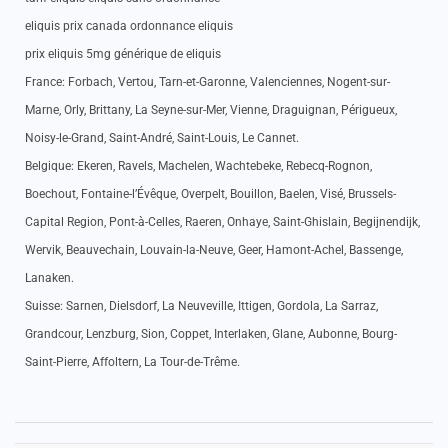
eliquis prix canada ordonnance eliquis
prix eliquis 5mg générique de eliquis
France: Forbach, Vertou, Tarn-et-Garonne, Valenciennes, Nogent-sur-
Marne, Orly, Brittany, La Seyne-sur-Mer, Vienne, Draguignan, Périgueux,
Noisy-le-Grand, Saint-André, Saint-Louis, Le Cannet.
Belgique: Ekeren, Ravels, Machelen, Wachtebeke, Rebecq-Rognon,
Boechout, Fontaine-l’Évêque, Overpelt, Bouillon, Baelen, Visé, Brussels-
Capital Region, Pont-à-Celles, Raeren, Onhaye, Saint-Ghislain, Begijnendijk,
Wervik, Beauvechain, Louvain-la-Neuve, Geer, Hamont-Achel, Bassenge,
Lanaken.
Suisse: Sarnen, Dielsdorf, La Neuveville, Ittigen, Gordola, La Sarraz,
Grandcour, Lenzburg, Sion, Coppet, Interlaken, Glane, Aubonne, Bourg-
Saint-Pierre, Affoltern, La Tour-de-Trême.