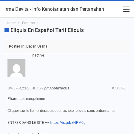
Irma Devita - Info Kenotariatan dan Pertanahan
Home
Forums
Eliquis En Español Tarif Eliquis
Posted In:
Badan Usaha
Inactive
On11/04/2025 at 7:39 pm
Anonymous
#135780
Pharmacie européenne
Cliquez sur le lien ci-dessous pour acheter eliquis sans ordonnance
ENTRER DANS LE SITE —>
https://is.gd/zNPM0g