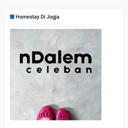
Homestay Di Jogja