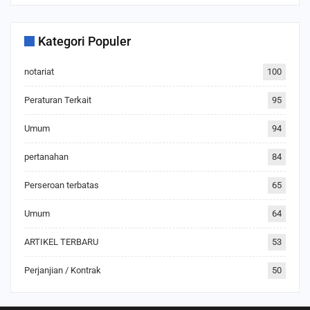
Kategori Populer
notariat
100
Peraturan Terkait
95
Umum
94
pertanahan
84
Perseroan terbatas
65
Umum
64
ARTIKEL TERBARU
53
Perjanjian / Kontrak
50