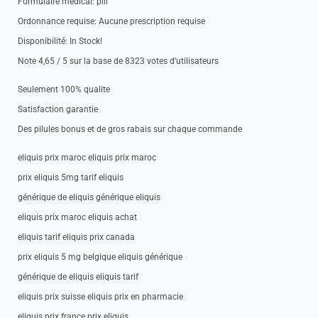
Formulaire medical: pill
Ordonnance requise: Aucune prescription requise
Disponibilité: In Stock!
Note 4,65 / 5 sur la base de 8323 votes d’utilisateurs
Seulement 100% qualite
Satisfaction garantie
Des pilules bonus et de gros rabais sur chaque commande
eliquis prix maroc eliquis prix maroc
prix eliquis 5mg tarif eliquis
générique de eliquis générique eliquis
eliquis prix maroc eliquis achat
eliquis tarif eliquis prix canada
prix eliquis 5 mg belgique eliquis générique
générique de eliquis eliquis tarif
eliquis prix suisse eliquis prix en pharmacie
eliquis prix france prix eliquis