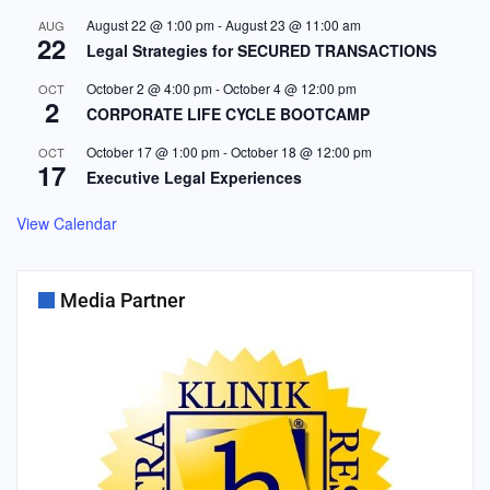
August 22 @ 1:00 pm
-
August 23 @ 11:00 am
AUG
22
Legal Strategies for SECURED TRANSACTIONS
October 2 @ 4:00 pm
-
October 4 @ 12:00 pm
OCT
2
CORPORATE LIFE CYCLE BOOTCAMP
October 17 @ 1:00 pm
-
October 18 @ 12:00 pm
OCT
17
Executive Legal Experiences
View Calendar
Media Partner