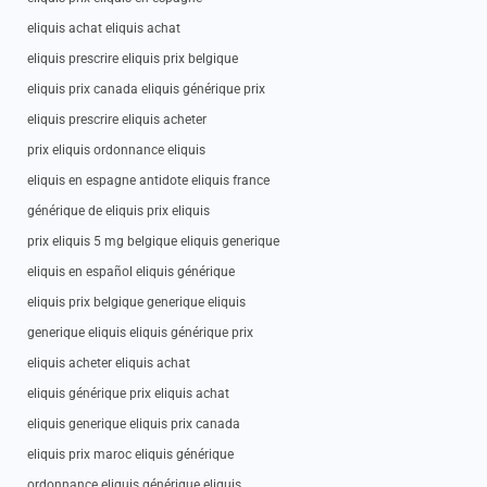
eliquis achat eliquis achat
eliquis prescrire eliquis prix belgique
eliquis prix canada eliquis générique prix
eliquis prescrire eliquis acheter
prix eliquis ordonnance eliquis
eliquis en espagne antidote eliquis france
générique de eliquis prix eliquis
prix eliquis 5 mg belgique eliquis generique
eliquis en español eliquis générique
eliquis prix belgique generique eliquis
generique eliquis eliquis générique prix
eliquis acheter eliquis achat
eliquis générique prix eliquis achat
eliquis generique eliquis prix canada
eliquis prix maroc eliquis générique
ordonnance eliquis générique eliquis