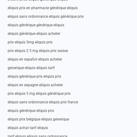
eliquis prix en pharmacie générique eliquis
eliquis sans ordonnance eliquis générique prix
eliquis générique générique eliquis
eliquis générique eliquis acheter
prix eliquis 5mg eliquis prix
prix eliquis 2 5 mg eliquis prix suisse
eliquis en español eliquis acheter
generique eliquis eliquis tarif
eliquis générique prix eliquis prix
eliquis en espagne eliquis acheter
prix eliquis 5 mg eliquis générique prix
eliquis sans ordonnance eliquis prix france
eliquis générique eliquis prix
eliquis prix belgique eliquis generique
eliquis achat tarif eliquis
tarif eliquis eliquis sans ordonnance