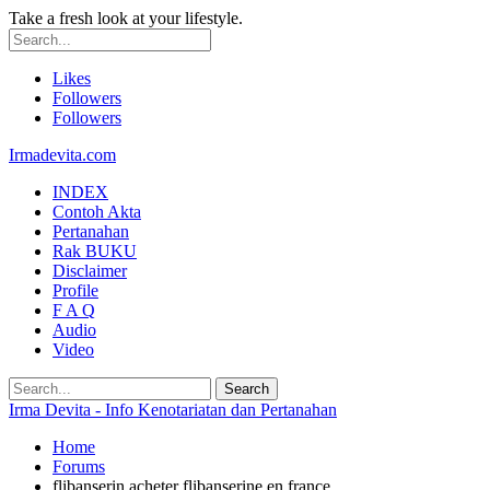
Take a fresh look at your lifestyle.
Likes
Followers
Followers
Irmadevita.com
INDEX
Contoh Akta
Pertanahan
Rak BUKU
Disclaimer
Profile
F A Q
Audio
Video
Irma Devita - Info Kenotariatan dan Pertanahan
Home
Forums
flibanserin acheter flibanserine en france