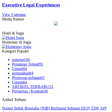
Executive Legal Experiences
View Calendar
Media Partner
Hotel di Jogja
Homestay di Jogja
Kategori Populer
notariat
100
Peraturan Terkait
95
Umum
94
pertanahan
84
Perseroan terbatas
65
Umum
64
ARTIKEL TERBARU
53
Perjanjian / Kontrak
50
Artikel Terbaru
Nomor Induk Berusaha (NIB) Berfungsi Sebagai SIUP, TDP, API