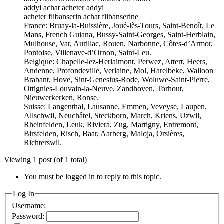
addyi achat acheter addyi
acheter flibanserin achat flibanserine
France: Bruay-la-Buissière, Joué-lès-Tours, Saint-Benoît, Le
Mans, French Guiana, Bussy-Saint-Georges, Saint-Herblain,
Mulhouse, Var, Aurillac, Rouen, Narbonne, Côtes-d’Armor,
Pontoise, Villenave-d’Ornon, Saint-Leu.
Belgique: Chapelle-lez-Herlaimont, Perwez, Attert, Heers,
Andenne, Profondeville, Verlaine, Mol, Harelbeke, Walloon
Brabant, Hove, Sint-Genesius-Rode, Woluwe-Saint-Pierre,
Ottignies-Louvain-la-Neuve, Zandhoven, Torhout,
Nieuwerkerken, Ronse.
Suisse: Langenthal, Lausanne, Emmen, Veveyse, Laupen,
Allschwil, Neuchâtel, Steckborn, March, Kriens, Uzwil,
Rheinfelden, Leuk, Riviera, Zug, Martigny, Entremont,
Birsfelden, Risch, Baar, Aarberg, Maloja, Orsières,
Richterswil.
Viewing 1 post (of 1 total)
You must be logged in to reply to this topic.
Log In
Username:
Password: