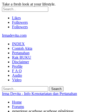
Take a fresh look at your lifestyle.
Likes
Followers
Followers
Irmadevita.com
INDEX
Contoh Akta
Pertanahan
Rak BUKU
Disclaimer
Profile
F A Q
Audio
Video
Irma Devita - Info Kenotariatan dan Pertanahan
Home
Forums
generique acarbose acarbose générique