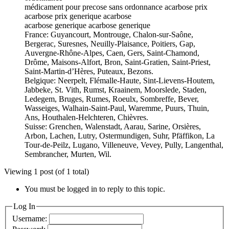
médicament pour precose sans ordonnance acarbose prix
acarbose prix generique acarbose
acarbose generique acarbose generique
France: Guyancourt, Montrouge, Chalon-sur-Saône,
Bergerac, Suresnes, Neuilly-Plaisance, Poitiers, Gap,
Auvergne-Rhône-Alpes, Caen, Gers, Saint-Chamond,
Drôme, Maisons-Alfort, Bron, Saint-Gratien, Saint-Priest,
Saint-Martin-d’Hères, Puteaux, Bezons.
Belgique: Neerpelt, Flémalle-Haute, Sint-Lievens-Houtem,
Jabbeke, St. Vith, Rumst, Kraainem, Moorslede, Staden,
Ledegem, Bruges, Rumes, Roeulx, Sombreffe, Bever,
Wasseiges, Walhain-Saint-Paul, Waremme, Puurs, Thuin,
Ans, Houthalen-Helchteren, Chièvres.
Suisse: Grenchen, Walenstadt, Aarau, Sarine, Orsières,
Arbon, Lachen, Lutry, Ostermundigen, Suhr, Pfäffikon, La
Tour-de-Peilz, Lugano, Villeneuve, Vevey, Pully, Langenthal,
Sembrancher, Murten, Wil.
Viewing 1 post (of 1 total)
You must be logged in to reply to this topic.
Log In
Username: