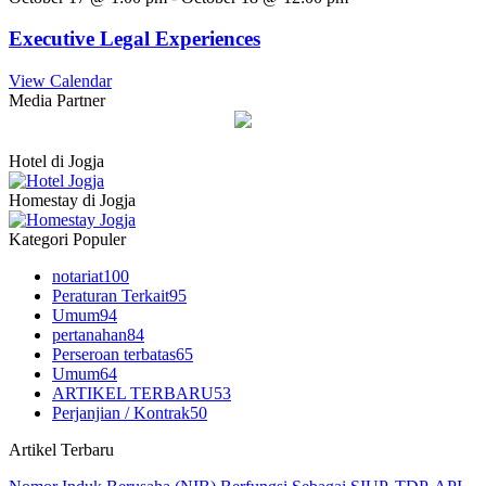
Executive Legal Experiences
View Calendar
Media Partner
Hotel di Jogja
Homestay di Jogja
Kategori Populer
notariat
100
Peraturan Terkait
95
Umum
94
pertanahan
84
Perseroan terbatas
65
Umum
64
ARTIKEL TERBARU
53
Perjanjian / Kontrak
50
Artikel Terbaru