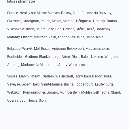
latisse pharmacie
France: Neuilly-sur-Marne, Vanves, Poissy, Saint-Étienne-du-Rouvray,
Suresnes, Gradignan, Rouen, Melun, Menton, Périgueux, Herblay, Toulon,
Villenave-d’Ornon, Sainte-Rose, Gap, Pessac, Créteil, Rezé, Châtenay-
Malabry, Ermont, Vaulx-en-Velin, Thonon-les-Bains, Saint-Denis.
Belgique: Wervik, Mol, Essen, Andenne, Bekkevoort, Maasmechelen,
Bonheiden, Gedinne, Blankenberge, Attert, Diest, Balen, Lokeren, Wingene,
Antoing, Morlanwelz-Mariemont, Amay, Waremme.
Suisse: March, Thalwil, Sarnen, Walenstadt, Horw, Bassersdorf, Rolle,
Veveyse, Lebern, Belp, Saint-Maurice, Buchs, Toggenburg, Laufenburg,
Wetzikon, Romainmôtier, Lugano, Muri bei Bern, Möhlin, Bellinzona, Gland,
Oberaargau, Thusis, Sion.