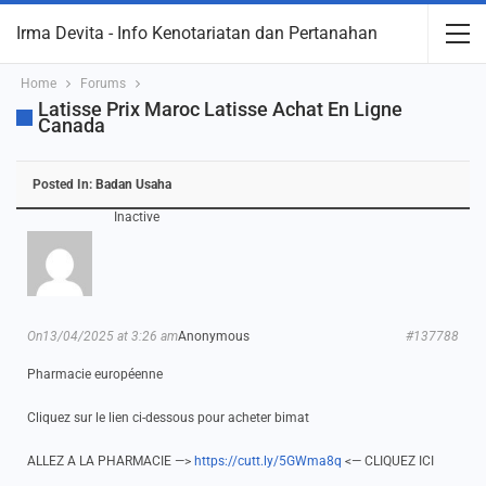
Irma Devita - Info Kenotariatan dan Pertanahan
Home
Forums
Latisse Prix Maroc Latisse Achat En Ligne
Canada
Posted In:
Badan Usaha
Inactive
On13/04/2025 at 3:26 am
Anonymous
#137788
Pharmacie européenne
Cliquez sur le lien ci-dessous pour acheter bimat
ALLEZ A LA PHARMACIE —>
https://cutt.ly/5GWma8q
<— CLIQUEZ ICI