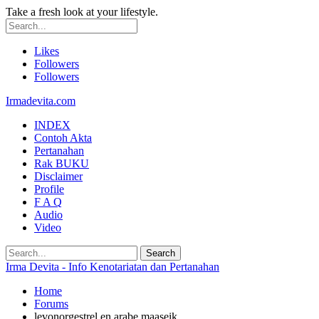
Take a fresh look at your lifestyle.
Likes
Followers
Followers
Irmadevita.com
INDEX
Contoh Akta
Pertanahan
Rak BUKU
Disclaimer
Profile
F A Q
Audio
Video
Irma Devita - Info Kenotariatan dan Pertanahan
Home
Forums
levonorgestrel en arabe maaseik