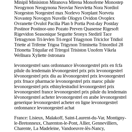
Minipil Minisiston Miranova Mirena Monofeme Monostep
Neogynon Neogynona Neovlar Neovletta Nora Nordiol
Norgeston Norgestrel max Norlevo Norplant Norveta
Novastep Novogyn Nuvelle Ologyn Ovidon Ovoplex
Ovranette Ovulol Pacilia Plan b Portia Post-day Postday
Postinor Postinor-uno Pozato Preven Quasense Rigesoft
Rigevidon Seasonique Segurite Sronyx Stediril Tace
Tetragynon Tri-levlen Tri-regol Triagynon Triciclor Tridiol
Triette al Trifeme Trigoa Trigynon Triminetta Trinordiol 28
Trionetta Triquilar ed Triregol Trisiston Unofem Vikela
Wellnara Xyliette östronara
levonorgestrel sans ordonnance lévonorgestrel prix en fcfa
pilule du lendemain lévonorgestrel prix prix levonorgestrel
lévonorgestrel prix diu au lévonorgestrel prix levonorgestrel
prix frnace pharmacie levonorgestrel prix maroc pilule
levonorgestrel prix ethinylestradiol levonorgestrel prix
levonorgestrel france levonorgestrel prix pilule du lendemain
lévonorgestrel acheter levonorgestrel en arabe levonorgestrel
generique levonorgestrel acheter en ligne levonorgestrel
ordonnance levonorgestrel achat
France: Lisieux, Malakoff, Saint-Laurent-du-Var, Montigny-
le-Bretonneux, Charenton-le-Pont, Allier, Gennevilliers,
Charente, La Madeleine, Vandoeuvre-lès-Nancy,