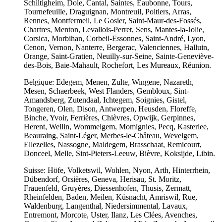
Schiltigheim, Dole, Cantal, Saintes, Eaubonne, Tours,
Tournefeuille, Draguignan, Montreuil, Poitiers, Arras,
Rennes, Montfermeil, Le Gosier, Saint-Maur-des-Fossés,
Chartres, Menton, Levallois-Perret, Sens, Mantes-la-Jolie,
Corsica, Morbihan, Corbeil-Essonnes, Saint-André, Lyon,
Cenon, Vernon, Nanterre, Bergerac, Valenciennes, Halluin,
Orange, Saint-Gratien, Neuilly-sur-Seine, Sainte-Geneviève-
des-Bois, Baie-Mahault, Rochefort, Les Mureaux, Réunion.
Belgique: Edegem, Menen, Zulte, Wingene, Nazareth,
Mesen, Schaerbeek, West Flanders, Gembloux, Sint-
Amandsberg, Zutendaal, Ichtegem, Soignies, Gistel,
Tongeren, Olen, Dison, Antwerpen, Heusden, Floreffe,
Binche, Yvoir, Ferrières, Chièvres, Opwijk, Gerpinnes,
Herent, Wellin, Wommelgem, Momignies, Pecq, Kasterlee,
Beauraing, Saint-Léger, Merbes-le-Château, Wevelgem,
Ellezelles, Nassogne, Maldegem, Brasschaat, Remicourt,
Donceel, Melle, Sint-Pieters-Leeuw, Bièvre, Koksijde, Libin.
Suisse: Höfe, Volketswil, Wohlen, Nyon, Arth, Hinterrhein,
Dübendorf, Orsières, Geneva, Herisau, St. Moritz,
Frauenfeld, Gruyères, Diessenhofen, Thusis, Zermatt,
Rheinfelden, Baden, Meilen, Küsnacht, Amriswil, Rue,
Waldenburg, Langenthal, Niedersimmental, Lavaux,
Entremont, Morcote, Uster, Ilanz, Les Clées, Avenches,