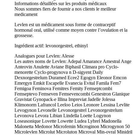
Informations détaillées sur les produits médicaux
Nous sommes fiers de fournir a nos clients le meilleur
medicament
Levlen est un médicament sous forme de contraceptif
hormonal oral, utilisé comme moyen contre l’ovulation et la
grossesse.
Ingrédient actif: levonorgestrel, ethinyl
Analogues pour Levlen: Alesse
Les autres noms de Levlen: Adepal Amarance Amestral Ange
Anteovin Anulette Aviane Biphasil Climara pro Cyclo-
menorette Cyclo-progynova n D-sigyent Daily
Dexnorgestrelum Duramed Ecee2 Egogyn Eleonor Emcon
Emergyn Emkit Escapelle Evanecia Evital Famila Fem7
Femigoa Feminova Femitres Femity Femseptcombi
Femseptevo Femseven Femsevencombi Genestron Glanique
Gravistat Gynopack-e Illina Impreviat Jadelle Jolessa
Klimonorm Lafrancol Leeloo Leios Leonore Lessina Levlite
Levogynon Levonelle Levonorgestrel Levonorgestrelum
Levonova Levora Libian Lindella Loette Logynon
Loseasonique Lovette Lowette Ludea Lybrel Madonella
Malonetta Medonor Microfemin Microginon Microgynon 50
Microlevlen Microlut Microluton Microval Min-ovral Minidril