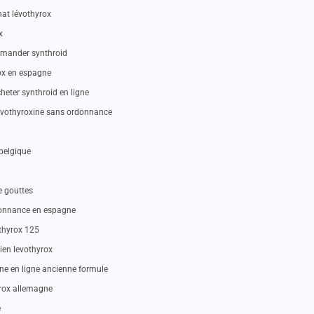
hat lévothyrox
x
mander synthroid
ox en espagne
heter synthroid en ligne
evothyroxine sans ordonnance
belgique
e gouttes
rdonnance en espagne
othyrox 125
ien levothyrox
ine en ligne ancienne formule
yrox allemagne
e