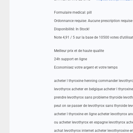
Formulaire medical: pill
Ordonnance requise: Aucune prescription requise
Disponibilité: In Stock!
Note 4,91 / 5 sur la base de 10500 votes d’utilisa
Meilleur prix et de haute qualite
24h support en ligne
Economisez votre argent et votre temps
acheter l thyroxine henning commander levothyro
levothyrox acheter en belgique acheter l thyroxin
prendre levothyrox sans probleme thyroide levoth
peut on se passer de levothyrox sans thyroide lev
acheter l thyroxine en ligne acheter levothyrox 
ou acheter levothyrox en espagne levothyrox ach
achat levothyrox internet acheter levothyroxine e