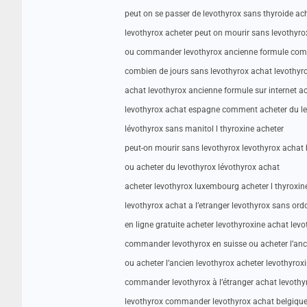
peut on se passer de levothyrox sans thyroide ac
levothyrox acheter peut on mourir sans levothyro
ou commander levothyrox ancienne formule com
combien de jours sans levothyrox achat levothyr
achat levothyrox ancienne formule sur internet ac
levothyrox achat espagne comment acheter du l
lévothyrox sans manitol l thyroxine acheter
peut-on mourir sans levothyrox levothyrox achat 
ou acheter du levothyrox lévothyrox achat
acheter levothyrox luxembourg acheter l thyroxin
levothyrox achat a l’etranger levothyrox sans o
en ligne gratuite acheter levothyroxine achat lev
commander levothyrox en suisse ou acheter l’anc
ou acheter l’ancien levothyrox acheter levothyrox
commander levothyrox à l’étranger achat levoth
levothyrox commander levothyrox achat belgiqu