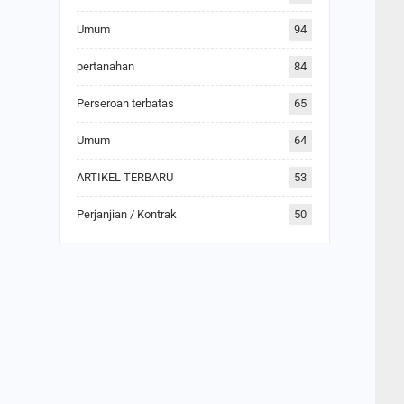
Umum
94
pertanahan
84
Perseroan terbatas
65
Umum
64
ARTIKEL TERBARU
53
Perjanjian / Kontrak
50