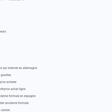
teurs
x sur internet en allemagne
e gouttes
yrox acheter
othyrox achat ligne
ancienne formule en espagne
eter ancienne formule
n suisse