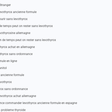
’étranger
levothyrox ancienne formule
ourir sans levothyrox
de temps peut on rester sans levothyrox
levothyroxine allemagne
de temps peut on rester sans levothyrox
thyrox achat en allemagne
vothyrox sans ordonnance
mule en ligne
nitol
x ancienne formule
evothyrox
yrox sans ordonnance
levothyrox achat allemagne
ance commander levothyrox ancienne formule en espagne
s probleme thyroide