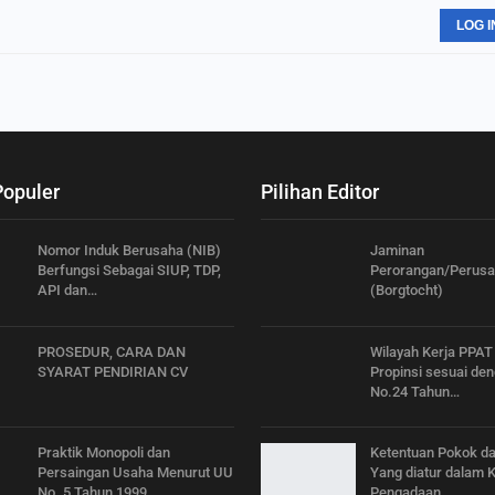
LOG I
Populer
Pilihan Editor
Nomor Induk Berusaha (NIB)
Jaminan
Berfungsi Sebagai SIUP, TDP,
Perorangan/Perus
API dan…
(Borgtocht)
PROSEDUR, CARA DAN
Wilayah Kerja PPAT
SYARAT PENDIRIAN CV
Propinsi sesuai de
No.24 Tahun…
Praktik Monopoli dan
Ketentuan Pokok d
Persaingan Usaha Menurut UU
Yang diatur dalam 
No. 5 Tahun 1999
Pengadaan…