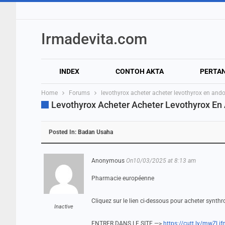
Irmadevita.com
INDEX
CONTOH AKTA
PERTA
Home
Forums
levothyrox acheter acheter levothyrox en ando
Levothyrox Acheter Acheter Levothyrox En
Posted In:
Badan Usaha
Anonymous
On10/03/2025 at 8:13 am
Pharmacie européenne
Cliquez sur le lien ci-dessous pour acheter synthr
Inactive
ENTRER DANS LE SITE —>
https://cutt.ly/mwZLi