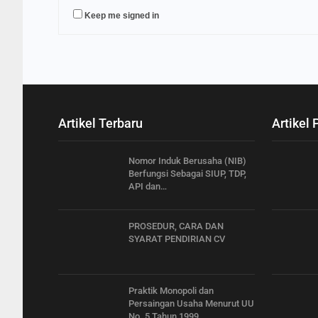
Keep me signed in
Artikel Terbaru
Artikel 
Nomor Induk Berusaha (NIB)
Berfungsi Sebagai SIUP, TDP,
API dan…
PROSEDUR, CARA DAN
SYARAT PENDIRIAN CV
Praktik Monopoli dan
Persaingan Usaha Menurut UU
No. 5 Tahun 1999