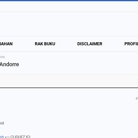
NAHAN
RAK BUKU
DISCLAIMER
PROFI
rre
 Andorre
#
oid
fmh
<— CLIQUEZ ICI