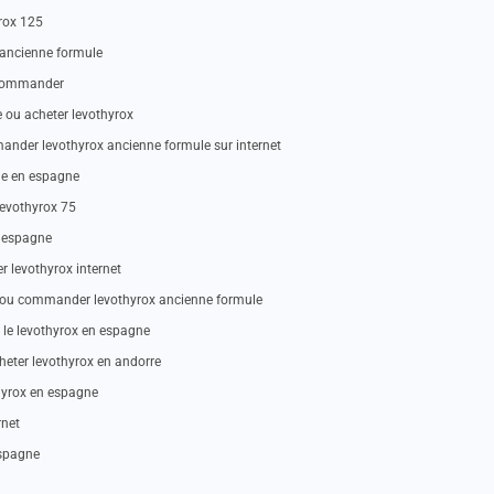
rox 125
e ancienne formule
x commander
ou acheter levothyrox
mander levothyrox ancienne formule sur internet
ne en espagne
levothyrox 75
n espagne
r levothyrox internet
ou commander levothyrox ancienne formule
 le levothyrox en espagne
heter levothyrox en andorre
yrox en espagne
rnet
espagne