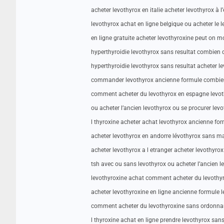
acheter levothyrox en italie acheter levothyrox à l
levothyrox achat en ligne belgique ou acheter le 
en ligne gratuite acheter levothyroxine peut on m
hyperthyroidie levothyrox sans resultat combien 
hyperthyroidie levothyrox sans resultat acheter 
commander levothyrox ancienne formule combien 
comment acheter du levothyrox en espagne levo
ou acheter l’ancien levothyrox ou se procurer le
l thyroxine acheter achat levothyrox ancienne for
acheter levothyrox en andorre lévothyrox sans ma
acheter levothyrox a l etranger acheter levothyro
tsh avec ou sans levothyrox ou acheter l’ancien l
levothyroxine achat comment acheter du levoth
acheter levothyroxine en ligne ancienne formule 
comment acheter du levothyroxine sans ordonn
l thyroxine achat en ligne prendre levothyrox san