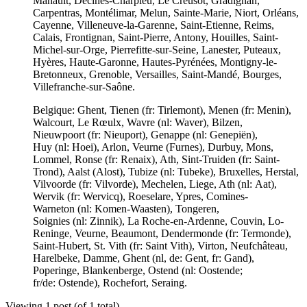
Mahault, Décines-Charpieu, Le Creusot, Gradignan,
Carpentras, Montélimar, Melun, Sainte-Marie, Niort, Orléans,
Cayenne, Villeneuve-la-Garenne, Saint-Etienne, Reims,
Calais, Frontignan, Saint-Pierre, Antony, Houilles, Saint-
Michel-sur-Orge, Pierrefitte-sur-Seine, Lanester, Puteaux,
Hyères, Haute-Garonne, Hautes-Pyrénées, Montigny-le-
Bretonneux, Grenoble, Versailles, Saint-Mandé, Bourges,
Villefranche-sur-Saône.
Belgique: Ghent, Tienen (fr: Tirlemont), Menen (fr: Menin),
Walcourt, Le Rœulx, Wavre (nl: Waver), Bilzen,
Nieuwpoort (fr: Nieuport), Genappe (nl: Genepiën),
Huy (nl: Hoei), Arlon, Veurne (Furnes), Durbuy, Mons,
Lommel, Ronse (fr: Renaix), Ath, Sint-Truiden (fr: Saint-
Trond), Aalst (Alost), Tubize (nl: Tubeke), Bruxelles, Herstal,
Vilvoorde (fr: Vilvorde), Mechelen, Liege, Ath (nl: Aat),
Wervik (fr: Wervicq), Roeselare, Ypres, Comines-
Warneton (nl: Komen-Waasten), Tongeren,
Soignies (nl: Zinnik), La Roche-en-Ardenne, Couvin, Lo-
Reninge, Veurne, Beaumont, Dendermonde (fr: Termonde),
Saint-Hubert, St. Vith (fr: Saint Vith), Virton, Neufchâteau,
Harelbeke, Damme, Ghent (nl, de: Gent, fr: Gand),
Poperinge, Blankenberge, Ostend (nl: Oostende;
fr/de: Ostende), Rochefort, Seraing.
Viewing 1 post (of 1 total)