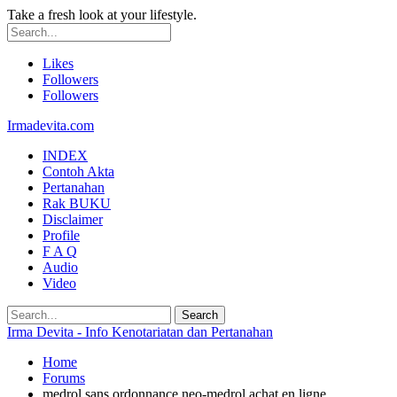
Take a fresh look at your lifestyle.
Likes
Followers
Followers
Irmadevita.com
INDEX
Contoh Akta
Pertanahan
Rak BUKU
Disclaimer
Profile
F A Q
Audio
Video
Irma Devita - Info Kenotariatan dan Pertanahan
Home
Forums
medrol sans ordonnance neo-medrol achat en ligne