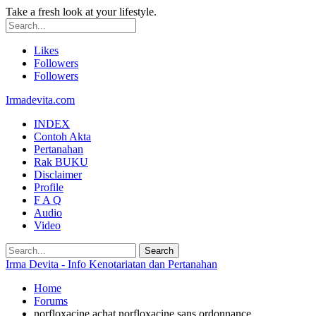
Take a fresh look at your lifestyle.
Likes
Followers
Followers
Irmadevita.com
INDEX
Contoh Akta
Pertanahan
Rak BUKU
Disclaimer
Profile
F A Q
Audio
Video
Irma Devita - Info Kenotariatan dan Pertanahan
Home
Forums
norfloxacine achat norfloxacine sans ordonnance