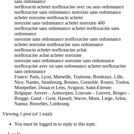
sans ordonnance
norfloxacin acheter norfloxacine avec ou sans ordonnance
norfloxacine sans ordonnance noroxine sans ordonnance
acheter noroxine norfloxacin acheter
noroxine sans ordonnance acheter noroxine 400
norfloxacine sans ordonnance acheter norfloxacine sans
ordonnance
noroxine sans ordonnance norfloxacine sans ordonnance
acheter noroxine norfloxacine sans ordonnance
norfloxacin acheter norfloxacine achat
norfloxacine achat acheter noroxine
noroxine sans ordonnance noroxine sans ordonnance
norfloxacine avec ou sans ordonnance acheter norfloxacine
sans ordonnance
France: Paris, Lyon, Marseille, Toulouse, Bordeaux, Lille,
Nice, Nantes, Strasbourg, Rennes, Grenoble, Rouen, Toulon,
Montpellier, Douai et Lens, Avignon, Saint-Etienne.
Belgique: Anvers – Antwerpen, Louvain – Leuven, Bruges –
Brugge, Gand – Gent, Hasselt, Wavre, Mons, Liege, Arlon,
Namur, Bruxelles, Limbourg.
Viewing 1 post (of 1 total)
You must be logged in to reply to this topic.