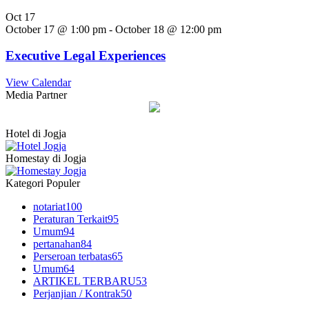
Oct
17
October 17 @ 1:00 pm
-
October 18 @ 12:00 pm
Executive Legal Experiences
View Calendar
Media Partner
Hotel di Jogja
Homestay di Jogja
Kategori Populer
notariat
100
Peraturan Terkait
95
Umum
94
pertanahan
84
Perseroan terbatas
65
Umum
64
ARTIKEL TERBARU
53
Perjanjian / Kontrak
50