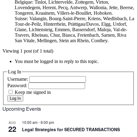
Belgique: Tinlot, Lichtervelde, Zottegem, Virton,
Lovendegem, Herent, Pecq, Antwerp, Wallonia, Jette, Beerse,
Tongeren, Kraainem, Villers-le-Bouillet, Hoboken.
Suisse: Valangin, Bourg-Saint-Pierre, Kriens, Wiedlisbach, La
Tour-de-Peilz, Hinterrhein, Prättigau/Davos, Elgg, Urdorf,
Glane, Lichtensteig, Emmen, Bassersdorf, Maloja, Val-de-
Travers, Rheinau, Chur, Biasca, Freienbach, Sarnen, Riva
San Vitale, Mellingen, Stein am Rhein, Conthey.
Viewing 1 post (of 1 total)
You must be logged in to reply to this topic.
Log In
Username:
Password:
Keep me signed in
Log In
Upcoming Events
10:00 am
-
6:00 pm
AUG
22
Legal Strategies for SECURED TRANSACTIONS