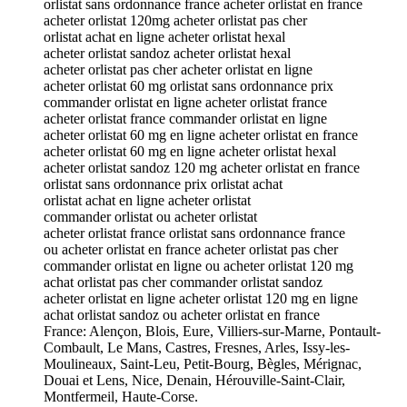
orlistat sans ordonnance france acheter orlistat en france
acheter orlistat 120mg acheter orlistat pas cher
orlistat achat en ligne acheter orlistat hexal
acheter orlistat sandoz acheter orlistat hexal
acheter orlistat pas cher acheter orlistat en ligne
acheter orlistat 60 mg orlistat sans ordonnance prix
commander orlistat en ligne acheter orlistat france
acheter orlistat france commander orlistat en ligne
acheter orlistat 60 mg en ligne acheter orlistat en france
acheter orlistat 60 mg en ligne acheter orlistat hexal
acheter orlistat sandoz 120 mg acheter orlistat en france
orlistat sans ordonnance prix orlistat achat
orlistat achat en ligne acheter orlistat
commander orlistat ou acheter orlistat
acheter orlistat france orlistat sans ordonnance france
ou acheter orlistat en france acheter orlistat pas cher
commander orlistat en ligne ou acheter orlistat 120 mg
achat orlistat pas cher commander orlistat sandoz
acheter orlistat en ligne acheter orlistat 120 mg en ligne
achat orlistat sandoz ou acheter orlistat en france
France: Alençon, Blois, Eure, Villiers-sur-Marne, Pontault-
Combault, Le Mans, Castres, Fresnes, Arles, Issy-les-
Moulineaux, Saint-Leu, Petit-Bourg, Bègles, Mérignac,
Douai et Lens, Nice, Denain, Hérouville-Saint-Clair,
Montfermeil, Haute-Corse.