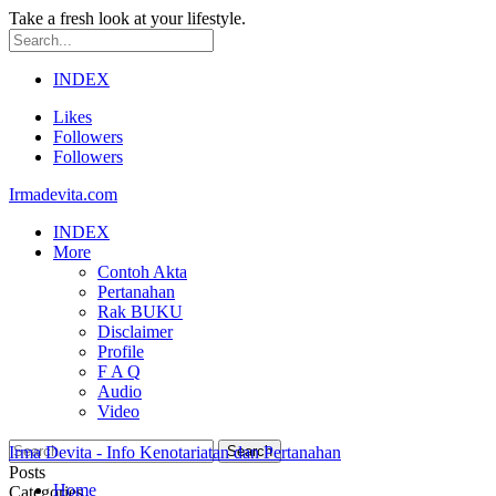
Take a fresh look at your lifestyle.
INDEX
Likes
Followers
Followers
Irmadevita.com
INDEX
More
Contoh Akta
Pertanahan
Rak BUKU
Disclaimer
Profile
F A Q
Audio
Video
Irma Devita - Info Kenotariatan dan Pertanahan
Posts
Home
Categories