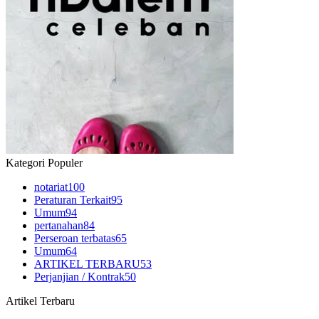
Kategori Populer
notariat
100
Peraturan Terkait
95
Umum
94
pertanahan
84
Perseroan terbatas
65
Umum
64
ARTIKEL TERBARU
53
Perjanjian / Kontrak
50
Artikel Terbaru