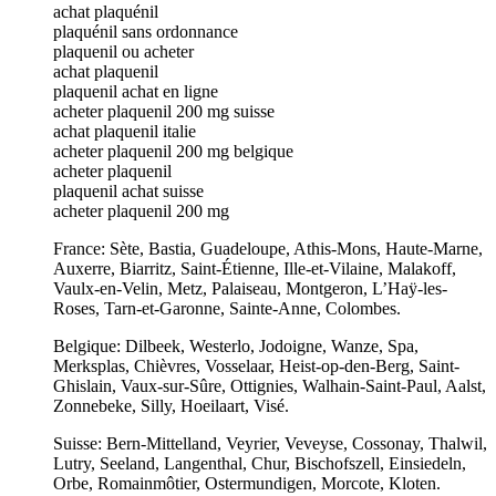
achat plaquénil
plaquénil sans ordonnance
plaquenil ou acheter
achat plaquenil
plaquenil achat en ligne
acheter plaquenil 200 mg suisse
achat plaquenil italie
acheter plaquenil 200 mg belgique
acheter plaquenil
plaquenil achat suisse
acheter plaquenil 200 mg
France: Sète, Bastia, Guadeloupe, Athis-Mons, Haute-Marne,
Auxerre, Biarritz, Saint-Étienne, Ille-et-Vilaine, Malakoff,
Vaulx-en-Velin, Metz, Palaiseau, Montgeron, L’Haÿ-les-
Roses, Tarn-et-Garonne, Sainte-Anne, Colombes.
Belgique: Dilbeek, Westerlo, Jodoigne, Wanze, Spa,
Merksplas, Chièvres, Vosselaar, Heist-op-den-Berg, Saint-
Ghislain, Vaux-sur-Sûre, Ottignies, Walhain-Saint-Paul, Aalst,
Zonnebeke, Silly, Hoeilaart, Visé.
Suisse: Bern-Mittelland, Veyrier, Veveyse, Cossonay, Thalwil,
Lutry, Seeland, Langenthal, Chur, Bischofszell, Einsiedeln,
Orbe, Romainmôtier, Ostermundigen, Morcote, Kloten.