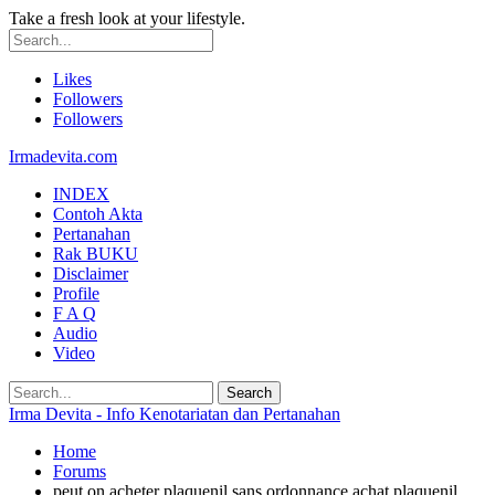
Take a fresh look at your lifestyle.
Likes
Followers
Followers
Irmadevita.com
INDEX
Contoh Akta
Pertanahan
Rak BUKU
Disclaimer
Profile
F A Q
Audio
Video
Irma Devita - Info Kenotariatan dan Pertanahan
Home
Forums
peut on acheter plaquenil sans ordonnance achat plaquenil