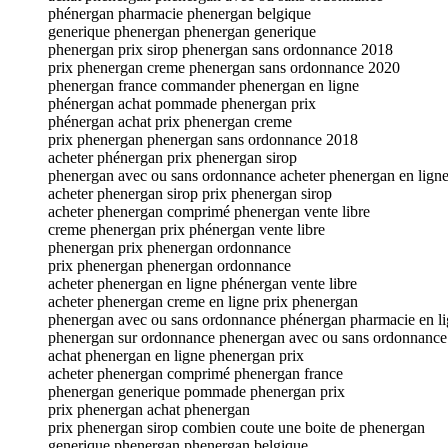
phénergan pharmacie phenergan belgique
generique phenergan phenergan generique
phenergan prix sirop phenergan sans ordonnance 2018
prix phenergan creme phenergan sans ordonnance 2020
phenergan france commander phenergan en ligne
phénergan achat pommade phenergan prix
phénergan achat prix phenergan creme
prix phenergan phenergan sans ordonnance 2018
acheter phénergan prix phenergan sirop
phenergan avec ou sans ordonnance acheter phenergan en lign
acheter phenergan sirop prix phenergan sirop
acheter phenergan comprimé phenergan vente libre
creme phenergan prix phénergan vente libre
phenergan prix phenergan ordonnance
prix phenergan phenergan ordonnance
acheter phenergan en ligne phénergan vente libre
acheter phenergan creme en ligne prix phenergan
phenergan avec ou sans ordonnance phénergan pharmacie en l
phenergan sur ordonnance phenergan avec ou sans ordonnance
achat phenergan en ligne phenergan prix
acheter phenergan comprimé phenergan france
phenergan generique pommade phenergan prix
prix phenergan achat phenergan
prix phenergan sirop combien coute une boite de phenergan
generique phenergan phenergan belgique