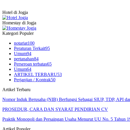
Hotel di Jogja
Homestay di Jogja
Kategori Populer
notariat
100
Peraturan Terkait
95
Umum
94
pertanahan
84
Perseroan terbatas
65
Umum
64
ARTIKEL TERBARU
53
Perjanjian / Kontrak
50
Artikel Terbaru
Nomor Induk Berusaha (NIB) Berfungsi Sebagai SIUP, TDP, API d
PROSEDUR, CARA DAN SYARAT PENDIRIAN CV
Praktik Monopoli dan Persaingan Usaha Menurut UU No. 5 Tahun 1
Artikel Populer