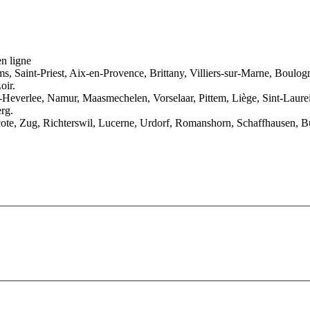
n ligne
s, Saint-Priest, Aix-en-Provence, Brittany, Villiers-sur-Marne, Boulog
oir.
Heverlee, Namur, Maasmechelen, Vorselaar, Pittem, Liège, Sint-Laurein
rg.
cote, Zug, Richterswil, Lucerne, Urdorf, Romanshorn, Schaffhausen, Bu