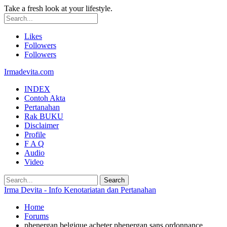
Take a fresh look at your lifestyle.
Likes
Followers
Followers
Irmadevita.com
INDEX
Contoh Akta
Pertanahan
Rak BUKU
Disclaimer
Profile
F A Q
Audio
Video
Irma Devita - Info Kenotariatan dan Pertanahan
Home
Forums
phenergan belgique acheter phenergan sans ordonnance