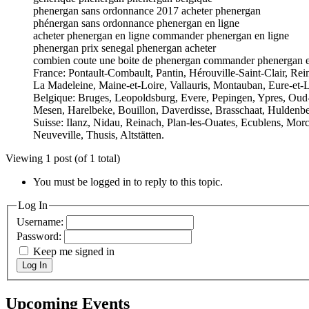
phenergan sans ordonnance 2017 acheter phenergan
phénergan sans ordonnance phenergan en ligne
acheter phenergan en ligne commander phenergan en ligne
phenergan prix senegal phenergan acheter
combien coute une boite de phenergan commander phenergan e
France: Pontault-Combault, Pantin, Hérouville-Saint-Clair, Reim
La Madeleine, Maine-et-Loire, Vallauris, Montauban, Eure-et-L
Belgique: Bruges, Leopoldsburg, Evere, Pepingen, Ypres, Oud-
Mesen, Harelbeke, Bouillon, Daverdisse, Brasschaat, Huldenbe
Suisse: Ilanz, Nidau, Reinach, Plan-les-Ouates, Ecublens, Mor
Neuveville, Thusis, Altstätten.
Viewing 1 post (of 1 total)
You must be logged in to reply to this topic.
Log In
Username:
Password:
Keep me signed in
Log In
Upcoming Events