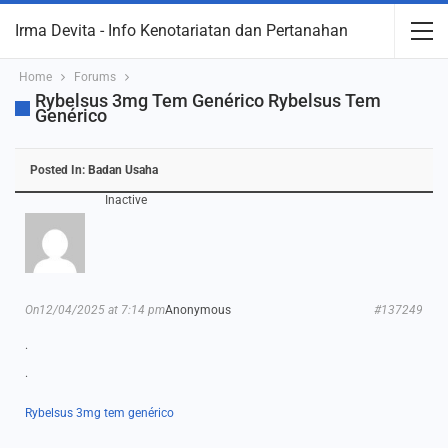
Irma Devita - Info Kenotariatan dan Pertanahan
Home
Forums
Rybelsus 3mg Tem Genérico Rybelsus Tem
Genérico
Posted In:
Badan Usaha
Inactive
On12/04/2025 at 7:14 pm
Anonymous
#137249
.
.
Rybelsus 3mg tem genérico