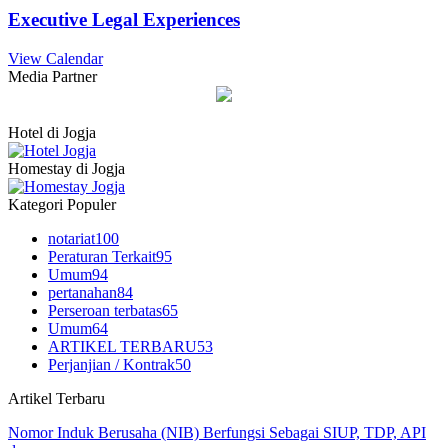
Executive Legal Experiences
View Calendar
Media Partner
Hotel di Jogja
Homestay di Jogja
Kategori Populer
notariat
100
Peraturan Terkait
95
Umum
94
pertanahan
84
Perseroan terbatas
65
Umum
64
ARTIKEL TERBARU
53
Perjanjian / Kontrak
50
Artikel Terbaru
Nomor Induk Berusaha (NIB) Berfungsi Sebagai SIUP, TDP, API