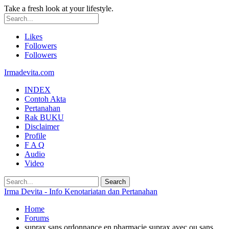
Take a fresh look at your lifestyle.
Likes
Followers
Followers
Irmadevita.com
INDEX
Contoh Akta
Pertanahan
Rak BUKU
Disclaimer
Profile
F A Q
Audio
Video
Irma Devita - Info Kenotariatan dan Pertanahan
Home
Forums
suprax sans ordonnance en pharmacie suprax avec ou sans