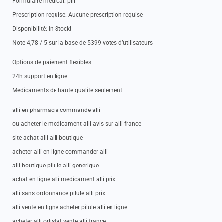
Formulaire medical: pill
Prescription requise: Aucune prescription requise
Disponibilité: In Stock!
Note 4,78 / 5 sur la base de 5399 votes d’utilisateurs
Options de paiement flexibles
24h support en ligne
Medicaments de haute qualite seulement
alli en pharmacie commande alli
ou acheter le medicament alli avis sur alli france
site achat alli alli boutique
acheter alli en ligne commander alli
alli boutique pilule alli generique
achat en ligne alli medicament alli prix
alli sans ordonnance pilule alli prix
alli vente en ligne acheter pilule alli en ligne
acheter alli orlistat vente alli france