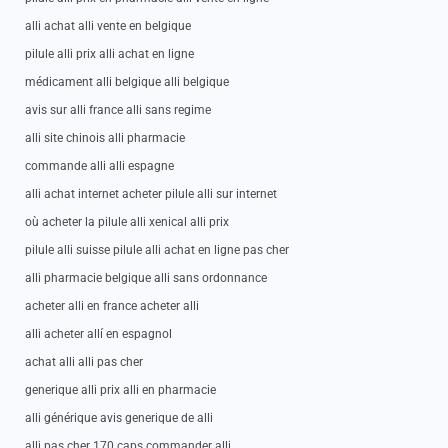
alli achat alli vente en belgique
pilule alli prix alli achat en ligne
médicament alli belgique alli belgique
avis sur alli france alli sans regime
alli site chinois alli pharmacie
commande alli alli espagne
alli achat internet acheter pilule alli sur internet
où acheter la pilule alli xenical alli prix
pilule alli suisse pilule alli achat en ligne pas cher
alli pharmacie belgique alli sans ordonnance
acheter alli en france acheter alli
alli acheter allí en espagnol
achat alli alli pas cher
generique alli prix alli en pharmacie
alli générique avis generique de alli
alli pas cher 170 caps commander alli