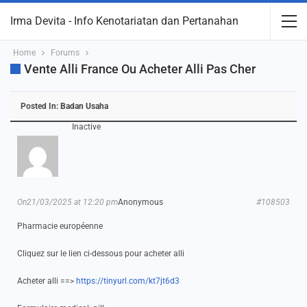
Irma Devita - Info Kenotariatan dan Pertanahan
Home
Forums
Vente Alli France Ou Acheter Alli Pas Cher
Posted In:
Badan Usaha
Inactive
On21/03/2025 at 12:20 pm
Anonymous
#108503
Pharmacie européenne
Cliquez sur le lien ci-dessous pour acheter alli
Acheter alli ==>
https://tinyurl.com/kt7jt6d3