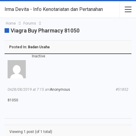
Irma Devita - Info Kenotariatan dan Pertanahan
Home
Forums
Viagra Buy Pharmacy 81050
Posted In:
Badan Usaha
Inactive
On28/08/2019 at 7:15 am
Anonymous
#51852
81050
Viewing 1 post (of 1 total)