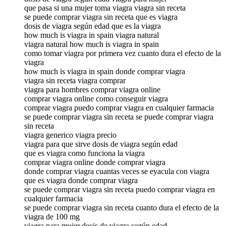
que pasa si una mujer toma viagra viagra sin receta
se puede comprar viagra sin receta que es viagra
dosis de viagra según edad que es la viagra
how much is viagra in spain viagra natural
viagra natural how much is viagra in spain
como tomar viagra por primera vez cuanto dura el efecto de la
viagra
how much is viagra in spain donde comprar viagra
viagra sin receta viagra comprar
viagra para hombres comprar viagra online
comprar viagra online como conseguir viagra
comprar viagra puedo comprar viagra en cualquier farmacia
se puede comprar viagra sin receta se puede comprar viagra
sin receta
viagra generico viagra precio
viagra para que sirve dosis de viagra según edad
que es viagra como funciona la viagra
comprar viagra online donde comprar viagra
donde comprar viagra cuantas veces se eyacula con viagra
que es viagra donde comprar viagra
se puede comprar viagra sin receta puedo comprar viagra en
cualquier farmacia
se puede comprar viagra sin receta cuanto dura el efecto de la
viagra de 100 mg
viagra para mujer dosis de viagra según edad