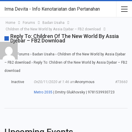
Irma Devita - Info Kenotariatan dan Pertanahan
Home
Forums
Badan Usaha
Children of the New World by Assia Djebar – FB2 download
Reply To: Children Of The New World By Assia
Djebar – FB2 Download
Home
›
Forums
›
Badan Usaha
›
Children of the New World by Assia Djebar
– FB2 download
›
Reply To: Children of the New World by Assia Djebar – FB2
download
Inactive
On20/11/2020 at 1:46 am
Anonymous
#73660
Metro 2035
| Dmitry Glukhovsky | 9781539930723
Upcoming Events