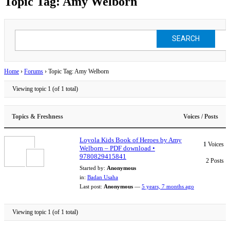
Topic Tag: Amy Welborn
Home
›
Forums
›
Topic Tag: Amy Welborn
Viewing topic 1 (of 1 total)
Topics & Freshness
Voices / Posts
Loyola Kids Book of Heroes by Amy
1
Voices
Welborn – PDF download •
9780829415841
2
Posts
Started by:
Anonymous
in:
Badan Usaha
Last post:
Anonymous
—
5 years, 7 months ago
Viewing topic 1 (of 1 total)