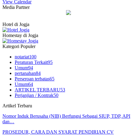
View Calendar
Media Partner
Hotel di Jogja
Homestay di Jogja
Kategori Populer
notariat
100
Peraturan Terkait
95
Umum
94
pertanahan
84
Perseroan terbatas
65
Umum
64
ARTIKEL TERBARU
53
Perjanjian / Kontrak
50
Artikel Terbaru
Nomor Induk Berusaha (NIB) Berfungsi Sebagai SIUP, TDP, API
dan…
PROSEDUR, CARA DAN SYARAT PENDIRIAN CV