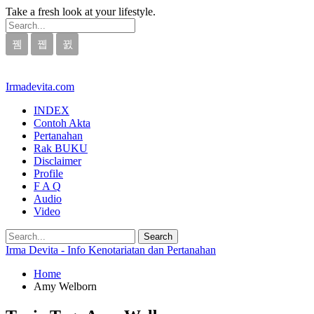
Take a fresh look at your lifestyle.
Irmadevita.com
INDEX
Contoh Akta
Pertanahan
Rak BUKU
Disclaimer
Profile
F A Q
Audio
Video
Irma Devita - Info Kenotariatan dan Pertanahan
Home
Amy Welborn