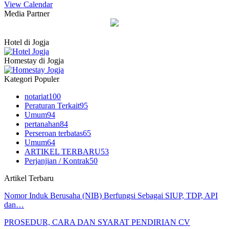
View Calendar
Media Partner
Hotel di Jogja
Homestay di Jogja
Kategori Populer
notariat
100
Peraturan Terkait
95
Umum
94
pertanahan
84
Perseroan terbatas
65
Umum
64
ARTIKEL TERBARU
53
Perjanjian / Kontrak
50
Artikel Terbaru
Nomor Induk Berusaha (NIB) Berfungsi Sebagai SIUP, TDP, API
dan…
PROSEDUR, CARA DAN SYARAT PENDIRIAN CV