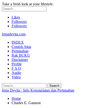
Take a fresh look at your lifestyle.
Likes
Followers
Followers
Irmadevita.com
INDEX
Contoh Akta
Pertanahan
Rak BUKU
Disclaimer
Profile
F A Q
Audio
Video
Irma Devita - Info Kenotariatan dan Pertanahan
Home
Charles E. Gannon