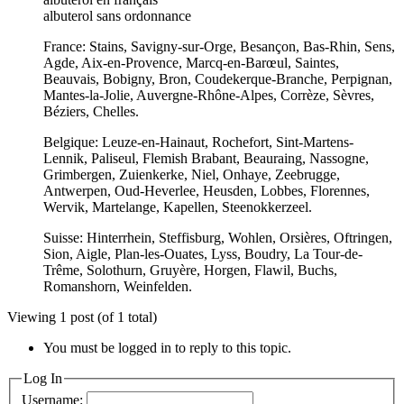
albuterol sans ordonnance
France: Stains, Savigny-sur-Orge, Besançon, Bas-Rhin, Sens,
Agde, Aix-en-Provence, Marcq-en-Barœul, Saintes,
Beauvais, Bobigny, Bron, Coudekerque-Branche, Perpignan,
Mantes-la-Jolie, Auvergne-Rhône-Alpes, Corrèze, Sèvres,
Béziers, Chelles.
Belgique: Leuze-en-Hainaut, Rochefort, Sint-Martens-
Lennik, Paliseul, Flemish Brabant, Beauraing, Nassogne,
Grimbergen, Zuienkerke, Niel, Onhaye, Zeebrugge,
Antwerpen, Oud-Heverlee, Heusden, Lobbes, Florennes,
Wervik, Martelange, Kapellen, Steenokkerzeel.
Suisse: Hinterrhein, Steffisburg, Wohlen, Orsières, Oftringen,
Sion, Aigle, Plan-les-Ouates, Lyss, Boudry, La Tour-de-
Trême, Solothurn, Gruyère, Horgen, Flawil, Buchs,
Romanshorn, Weinfelden.
Viewing 1 post (of 1 total)
You must be logged in to reply to this topic.
Log In
Username: