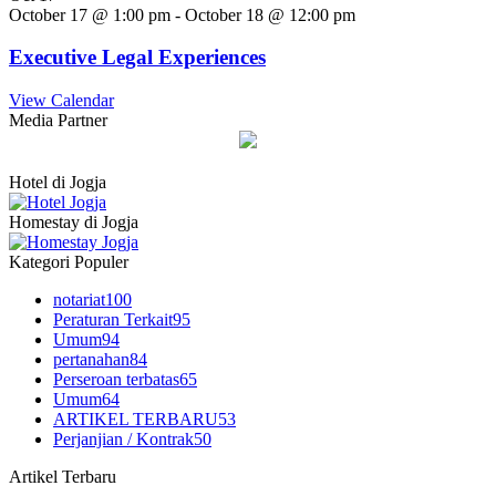
October 17 @ 1:00 pm
-
October 18 @ 12:00 pm
Executive Legal Experiences
View Calendar
Media Partner
Hotel di Jogja
Homestay di Jogja
Kategori Populer
notariat
100
Peraturan Terkait
95
Umum
94
pertanahan
84
Perseroan terbatas
65
Umum
64
ARTIKEL TERBARU
53
Perjanjian / Kontrak
50
Artikel Terbaru