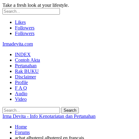
Take a fresh look at your lifestyle.
Likes
Followers
Followers
Irmadevita.com
INDEX
Contoh Akta
Pertanahan
Rak BUKU
Disclaimer
Profile
F A Q
Audio
Video
Irma Devita - Info Kenotariatan dan Pertanahan
Home
Forums
achat albuterol albuterol en francais