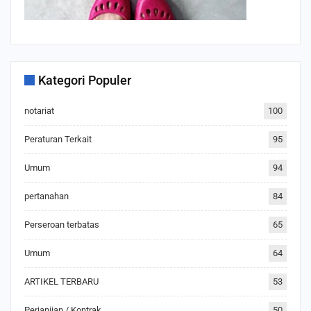
Kategori Populer
notariat
100
Peraturan Terkait
95
Umum
94
pertanahan
84
Perseroan terbatas
65
Umum
64
ARTIKEL TERBARU
53
Perjanjian / Kontrak
50