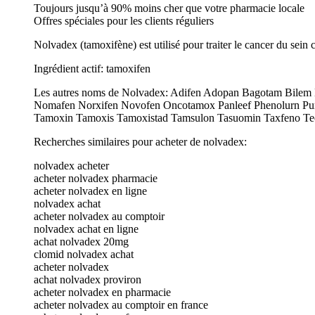
Toujours jusqu’à 90% moins cher que votre pharmacie locale
Offres spéciales pour les clients réguliers
Nolvadex (tamoxifène) est utilisé pour traiter le cancer du sein
Ingrédient actif: tamoxifen
Les autres noms de Nolvadex: Adifen Adopan Bagotam Bilem
Nomafen Norxifen Novofen Oncotamox Panleef Phenolurn P
Tamoxin Tamoxis Tamoxistad Tamsulon Tasuomin Taxfeno Tec
Recherches similaires pour acheter de nolvadex:
nolvadex acheter
acheter nolvadex pharmacie
acheter nolvadex en ligne
nolvadex achat
acheter nolvadex au comptoir
nolvadex achat en ligne
achat nolvadex 20mg
clomid nolvadex achat
acheter nolvadex
achat nolvadex proviron
acheter nolvadex en pharmacie
acheter nolvadex au comptoir en france