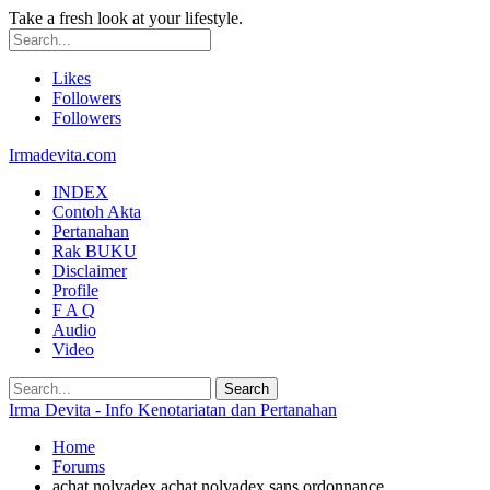
Take a fresh look at your lifestyle.
Likes
Followers
Followers
Irmadevita.com
INDEX
Contoh Akta
Pertanahan
Rak BUKU
Disclaimer
Profile
F A Q
Audio
Video
Irma Devita - Info Kenotariatan dan Pertanahan
Home
Forums
achat nolvadex achat nolvadex sans ordonnance