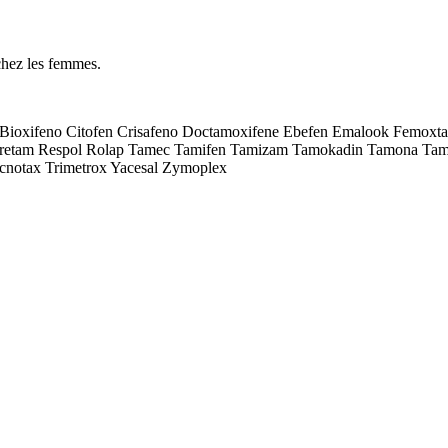
 chez les femmes.
 Bioxifeno Citofen Crisafeno Doctamoxifene Ebefen Emalook Femox
uretam Respol Rolap Tamec Tamifen Tamizam Tamokadin Tamona Ta
notax Trimetrox Yacesal Zymoplex