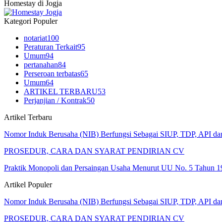
Homestay di Jogja
Kategori Populer
notariat
100
Peraturan Terkait
95
Umum
94
pertanahan
84
Perseroan terbatas
65
Umum
64
ARTIKEL TERBARU
53
Perjanjian / Kontrak
50
Artikel Terbaru
Nomor Induk Berusaha (NIB) Berfungsi Sebagai SIUP, TDP, API d
PROSEDUR, CARA DAN SYARAT PENDIRIAN CV
Praktik Monopoli dan Persaingan Usaha Menurut UU No. 5 Tahun 1
Artikel Populer
Nomor Induk Berusaha (NIB) Berfungsi Sebagai SIUP, TDP, API d
PROSEDUR, CARA DAN SYARAT PENDIRIAN CV