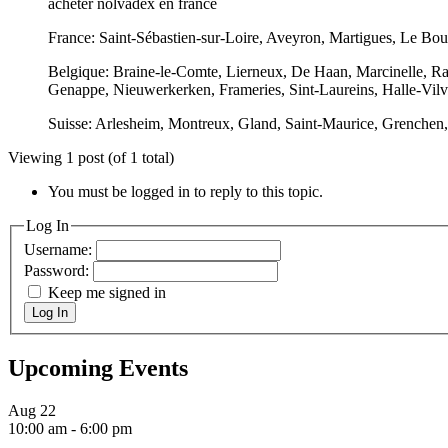
acheter nolvadex en france
France: Saint-Sébastien-sur-Loire, Aveyron, Martigues, Le Bou
Belgique: Braine-le-Comte, Lierneux, De Haan, Marcinelle, Ram
Genappe, Nieuwerkerken, Frameries, Sint-Laureins, Halle-Vilv
Suisse: Arlesheim, Montreux, Gland, Saint-Maurice, Grenchen,
Viewing 1 post (of 1 total)
You must be logged in to reply to this topic.
Log In
Username:
Password:
Keep me signed in
Log In
Upcoming Events
Aug
22
10:00 am
-
6:00 pm