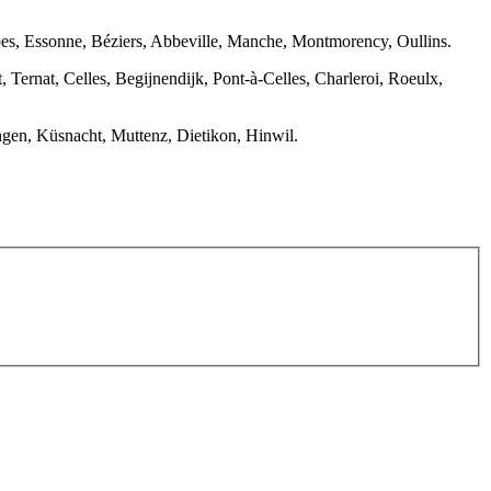
mbes, Essonne, Béziers, Abbeville, Manche, Montmorency, Oullins.
Ternat, Celles, Begijnendijk, Pont-à-Celles, Charleroi, Roeulx,
ngen, Küsnacht, Muttenz, Dietikon, Hinwil.