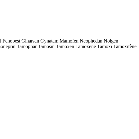
tal Fenobest Ginarsan Gynatam Mamofen Neophedan Nolgen
moneprin Tamophar Tamosin Tamoxen Tamoxene Tamoxi Tamoxifène