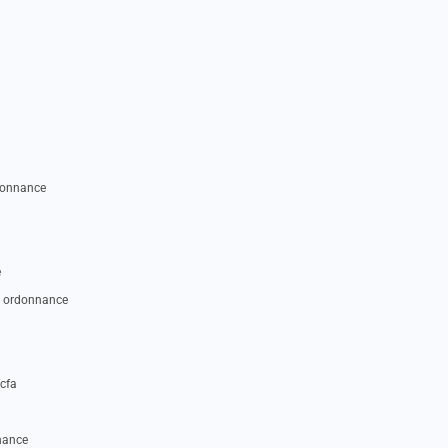
rdonnance
e
ns ordonnance
fcfa
nance