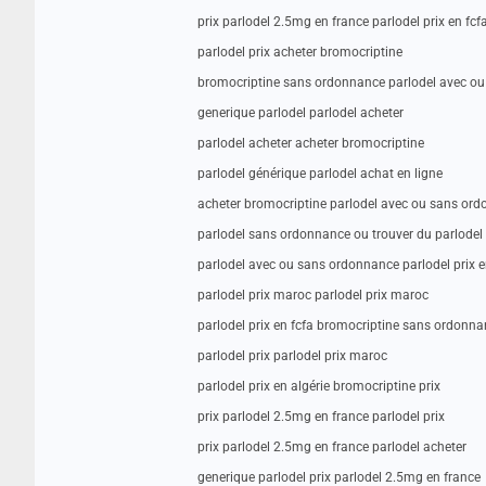
prix parlodel 2.5mg en france parlodel prix en fcf
parlodel prix acheter bromocriptine
bromocriptine sans ordonnance parlodel avec o
generique parlodel parlodel acheter
parlodel acheter acheter bromocriptine
parlodel générique parlodel achat en ligne
acheter bromocriptine parlodel avec ou sans or
parlodel sans ordonnance ou trouver du parlodel
parlodel avec ou sans ordonnance parlodel prix e
parlodel prix maroc parlodel prix maroc
parlodel prix en fcfa bromocriptine sans ordonn
parlodel prix parlodel prix maroc
parlodel prix en algérie bromocriptine prix
prix parlodel 2.5mg en france parlodel prix
prix parlodel 2.5mg en france parlodel acheter
generique parlodel prix parlodel 2.5mg en france