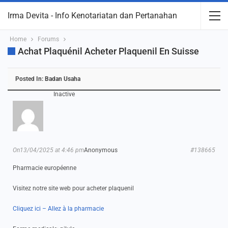
Irma Devita - Info Kenotariatan dan Pertanahan
Home
Forums
Achat Plaquénil Acheter Plaquenil En Suisse
Posted In:
Badan Usaha
Inactive
On13/04/2025 at 4:46 pm
Anonymous
#138665
Pharmacie européenne
Visitez notre site web pour acheter plaquenil
Cliquez ici – Allez à la pharmacie