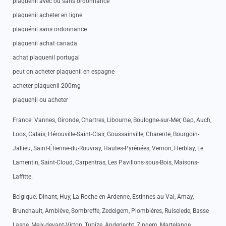
plaquenil avec ou sans ordonnance
plaquenil acheter en ligne
plaquénil sans ordonnance
plaquenil achat canada
achat plaquenil portugal
peut on acheter plaquenil en espagne
acheter plaquenil 200mg
plaquenil ou acheter
France: Vannes, Gironde, Chartres, Libourne, Boulogne-sur-Mer, Gap, Auch,
Loos, Calais, Hérouville-Saint-Clair, Goussainville, Charente, Bourgoin-
Jallieu, Saint-Étienne-du-Rouvray, Hautes-Pyrénées, Vernon, Herblay, Le
Lamentin, Saint-Cloud, Carpentras, Les Pavillons-sous-Bois, Maisons-
Laffitte.
Belgique: Dinant, Huy, La Roche-en-Ardenne, Estinnes-au-Val, Amay,
Brunehault, Amblève, Sombreffe, Zedelgem, Plombières, Ruiselede, Basse
Lasne, Meix-devant-Virton, Tubize, Anderlecht, Zingem, Martelange,