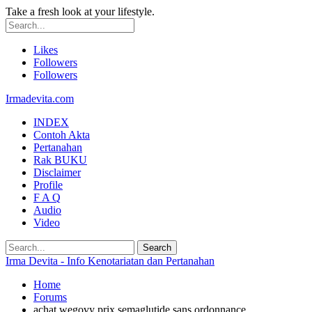
Take a fresh look at your lifestyle.
Likes
Followers
Followers
Irmadevita.com
INDEX
Contoh Akta
Pertanahan
Rak BUKU
Disclaimer
Profile
F A Q
Audio
Video
Irma Devita - Info Kenotariatan dan Pertanahan
Home
Forums
achat wegovy prix semaglutide sans ordonnance