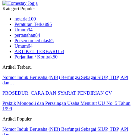
Kategori Populer
notariat
100
Peraturan Terkait
95
Umum
94
pertanahan
84
Perseroan terbatas
65
Umum
64
ARTIKEL TERBARU
53
Perjanjian / Kontrak
50
Artikel Terbaru
Nomor Induk Berusaha (NIB) Berfungsi Sebagai SIUP, TDP, API
dan…
PROSEDUR, CARA DAN SYARAT PENDIRIAN CV
Praktik Monopoli dan Persaingan Usaha Menurut UU No. 5 Tahun
1999
Artikel Populer
Nomor Induk Berusaha (NIB) Berfungsi Sebagai SIUP, TDP, API
dan…