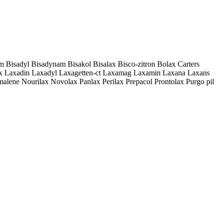
m Bisadyl Bisadynam Bisakol Bisalax Bisco-zitron Bolax Carters
ulax Laxadin Laxadyl Laxagetten-ct Laxamag Laxamin Laxana Laxans
ne Nourilax Novolax Panlax Perilax Prepacol Prontolax Purgo pil