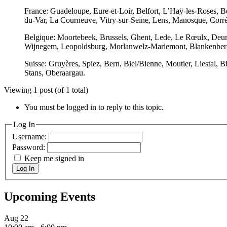
France: Guadeloupe, Eure-et-Loir, Belfort, L’Haÿ-les-Roses, B
du-Var, La Courneuve, Vitry-sur-Seine, Lens, Manosque, Corrè
Belgique: Moortebeek, Brussels, Ghent, Lede, Le Rœulx, Deur
Wijnegem, Leopoldsburg, Morlanwelz-Mariemont, Blankenberg
Suisse: Gruyères, Spiez, Bern, Biel/Bienne, Moutier, Liestal,
Stans, Oberaargau.
Viewing 1 post (of 1 total)
You must be logged in to reply to this topic.
Log In
Username:
Password:
Keep me signed in
Log In
Upcoming Events
Aug
22