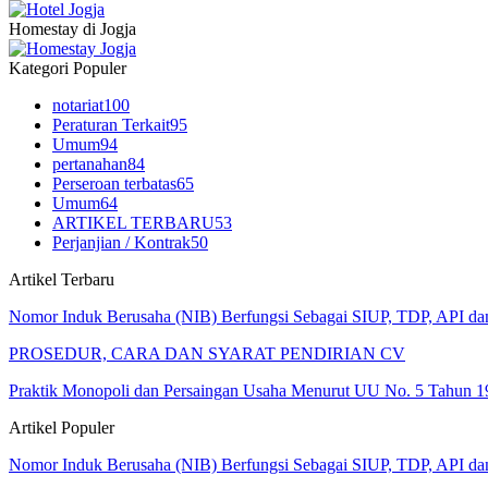
Homestay di Jogja
Kategori Populer
notariat
100
Peraturan Terkait
95
Umum
94
pertanahan
84
Perseroan terbatas
65
Umum
64
ARTIKEL TERBARU
53
Perjanjian / Kontrak
50
Artikel Terbaru
Nomor Induk Berusaha (NIB) Berfungsi Sebagai SIUP, TDP, API d
PROSEDUR, CARA DAN SYARAT PENDIRIAN CV
Praktik Monopoli dan Persaingan Usaha Menurut UU No. 5 Tahun 1
Artikel Populer
Nomor Induk Berusaha (NIB) Berfungsi Sebagai SIUP, TDP, API d