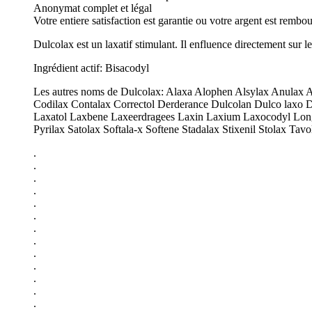
Anonymat complet et légal
Votre entiere satisfaction est garantie ou votre argent est rembo
Dulcolax est un laxatif stimulant. Il enfluence directement sur le
Ingrédient actif: Bisacodyl
Les autres noms de Dulcolax: Alaxa Alophen Alsylax Anulax At
Codilax Contalax Correctol Derderance Dulcolan Dulco laxo 
Laxatol Laxbene Laxeerdragees Laxin Laxium Laxocodyl Lon
Pyrilax Satolax Softala-x Softene Stadalax Stixenil Stolax Ta
.
.
.
.
.
.
.
.
.
.
.
.
.