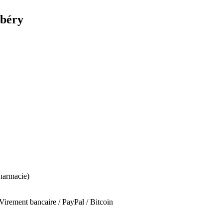
mbéry
harmacie)
irement bancaire / PayPal / Bitcoin