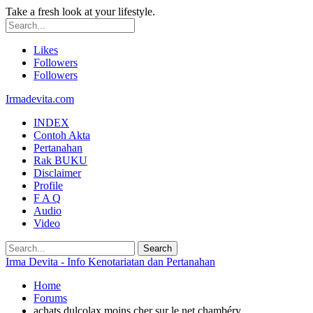
Take a fresh look at your lifestyle.
Likes
Followers
Followers
Irmadevita.com
INDEX
Contoh Akta
Pertanahan
Rak BUKU
Disclaimer
Profile
F A Q
Audio
Video
Irma Devita - Info Kenotariatan dan Pertanahan
Home
Forums
achats dulcolax moins cher sur le net chambéry