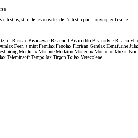
urse
s intestins, stimule les muscles de l’intestin pour provoquer la selle.
zirut Bicolax Bisac-evac Bisacodil Bisacodilo Bisacodyle Bisacodylu
Duralax Feen-a-mint Femilax Fenolax Florisan Gentlax Henafurine J
gshutong Mediolax Modane Modaton Moderlax Mucinum Muxol Normale
volax Teleminsoft Tempo-lax Tirgon Toilax Verecolene