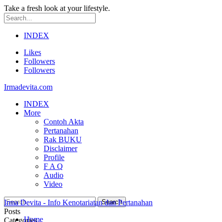
Take a fresh look at your lifestyle.
INDEX
Likes
Followers
Followers
Irmadevita.com
INDEX
More
Contoh Akta
Pertanahan
Rak BUKU
Disclaimer
Profile
F A Q
Audio
Video
Irma Devita - Info Kenotariatan dan Pertanahan
Posts
Home
Categories