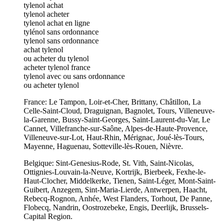
tylenol achat
tylenol acheter
tylenol achat en ligne
tylénol sans ordonnance
tylenol sans ordonnance
achat tylenol
ou acheter du tylenol
acheter tylenol france
tylenol avec ou sans ordonnance
ou acheter tylenol
France: Le Tampon, Loir-et-Cher, Brittany, Châtillon, La
Celle-Saint-Cloud, Draguignan, Bagnolet, Tours, Villeneuve-
la-Garenne, Bussy-Saint-Georges, Saint-Laurent-du-Var, Le
Cannet, Villefranche-sur-Saône, Alpes-de-Haute-Provence,
Villeneuve-sur-Lot, Haut-Rhin, Mérignac, Joué-lès-Tours,
Mayenne, Haguenau, Sotteville-lès-Rouen, Nièvre.
Belgique: Sint-Genesius-Rode, St. Vith, Saint-Nicolas,
Ottignies-Louvain-la-Neuve, Kortrijk, Bierbeek, Fexhe-le-
Haut-Clocher, Middelkerke, Tienen, Saint-Léger, Mont-Saint-
Guibert, Anzegem, Sint-Maria-Lierde, Antwerpen, Haacht,
Rebecq-Rognon, Anhée, West Flanders, Torhout, De Panne,
Flobecq, Nandrin, Oostrozebeke, Engis, Deerlijk, Brussels-
Capital Region.