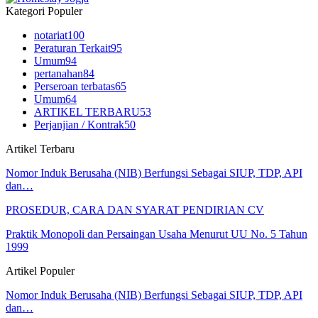
Kategori Populer
notariat
100
Peraturan Terkait
95
Umum
94
pertanahan
84
Perseroan terbatas
65
Umum
64
ARTIKEL TERBARU
53
Perjanjian / Kontrak
50
Artikel Terbaru
Nomor Induk Berusaha (NIB) Berfungsi Sebagai SIUP, TDP, API
dan…
PROSEDUR, CARA DAN SYARAT PENDIRIAN CV
Praktik Monopoli dan Persaingan Usaha Menurut UU No. 5 Tahun
1999
Artikel Populer
Nomor Induk Berusaha (NIB) Berfungsi Sebagai SIUP, TDP, API
dan…