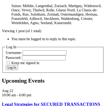
Suisse: Möhlin, Langenthal, Zurzach, Martigny, Wädenswil,
Onex, Vevey, Thalwil, Rolle, Glarus Nord, La Chaux-de-
Fonds, Rue, Solothurn, Zermatt, Ostermundigen, Herisau,
Frauenfeld, Adliswil, Steckborn, Waldenburg, Crissier,
Weinfelden, Agno, Seeland, Kaiserstuhl.
Viewing 1 post (of 1 total)
You must be logged in to reply to this topic.
Log In
Username:
Password:
Keep me signed in
Log In
Upcoming Events
Aug
22
10:00 am
-
6:00 pm
Legal Strategies for SECURED TRANSACTIONS