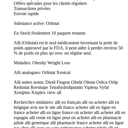
Offres spéciales pour les clients réguliers
Transactions privées
Envoie rapide
Substance active: Orlistat
En Stock:Seulement 10 paquets restants
Alli (Orlistat) est le seul médicament favorisant la perte de
poids approuvé par la FDA, il peut aider à perdre environ 50
% de poids en plus qu’avec un régime seul.
Maladies: Obesity Weight Loss
Alli analogues: Orlistat Xenical
Alli autres noms: Dietil Fingras Obelit Olistat Orlica Orlip
Redustat Reeshape Tetrahydrolipstatin Viplena Vyfat
Xeniplus Xinplex view all
Recherches similaires: alli en français alli ou acheter alli en
belgique avis sur le site alli france acheter alli en ligne en
france acheter alli en ligne france où acheter alli acheter alli en
espagne alli vente en ligne peut on acheter alli en pharmacie
pilule alli generique alli pharmacie france acheter alli en ligne
pas cher alli avec ou sans ordonnance acheter pilule alli en