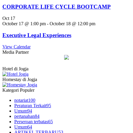
CORPORATE LIFE CYCLE BOOTCAMP
Oct
17
October 17 @ 1:00 pm
-
October 18 @ 12:00 pm
Executive Legal Experiences
View Calendar
Media Partner
Hotel di Jogja
Homestay di Jogja
Kategori Populer
notariat
100
Peraturan Terkait
95
Umum
94
pertanahan
84
Perseroan terbatas
65
Umum
64
ARTIKEL TERBARU
53