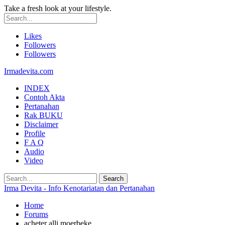
Take a fresh look at your lifestyle.
Likes
Followers
Followers
Irmadevita.com
INDEX
Contoh Akta
Pertanahan
Rak BUKU
Disclaimer
Profile
F A Q
Audio
Video
Irma Devita - Info Kenotariatan dan Pertanahan
Home
Forums
acheter alli moerbeke