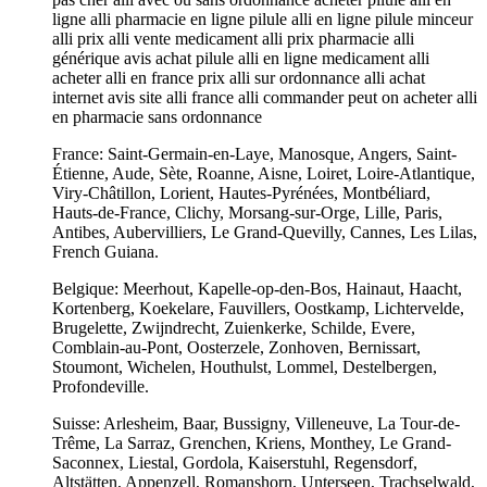
ligne alli pharmacie en ligne pilule alli en ligne pilule minceur
alli prix alli vente medicament alli prix pharmacie alli
générique avis achat pilule alli en ligne medicament alli
acheter alli en france prix alli sur ordonnance alli achat
internet avis site alli france alli commander peut on acheter alli
en pharmacie sans ordonnance
France: Saint-Germain-en-Laye, Manosque, Angers, Saint-
Étienne, Aude, Sète, Roanne, Aisne, Loiret, Loire-Atlantique,
Viry-Châtillon, Lorient, Hautes-Pyrénées, Montbéliard,
Hauts-de-France, Clichy, Morsang-sur-Orge, Lille, Paris,
Antibes, Aubervilliers, Le Grand-Quevilly, Cannes, Les Lilas,
French Guiana.
Belgique: Meerhout, Kapelle-op-den-Bos, Hainaut, Haacht,
Kortenberg, Koekelare, Fauvillers, Oostkamp, Lichtervelde,
Brugelette, Zwijndrecht, Zuienkerke, Schilde, Evere,
Comblain-au-Pont, Oosterzele, Zonhoven, Bernissart,
Stoumont, Wichelen, Houthulst, Lommel, Destelbergen,
Profondeville.
Suisse: Arlesheim, Baar, Bussigny, Villeneuve, La Tour-de-
Trême, La Sarraz, Grenchen, Kriens, Monthey, Le Grand-
Saconnex, Liestal, Gordola, Kaiserstuhl, Regensdorf,
Altstätten, Appenzell, Romanshorn, Unterseen, Trachselwald,